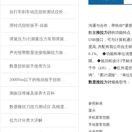
自行车刹车动态扭矩测试仪价格_20N.m刹车动态扭矩测试仪价格
滑转式扭矩扳手-自叙
沟通与合作，带给你*紧
数显
推拉力计
的功能特点
弹簧压力计|测量压力常用弹簧压力计上海生产商
USB接口，可与计算机通
度高, 并配有我公司自主
声光报警数显连接电脑扭力扳手,6-60N.m可连电脑数显扭力预紧扳手
0.1%。 ◆功能和单位
限。 ◆低功耗设计3节标
数显扭矩扳手使用方法
千牛（kN）。 ◆红外遥
询”、“累计清除”、“单位
2000Nm以下的电动扳手扭矩值检定设备 电动扭矩扳手精度校准仪
数显推拉力计
规格型号：
测振仪维修及保养大百科
参照标准
数显螺丝刀扭力测试仪 高精度数显扭矩检测仪 智能数显扭矩螺丝刀校验仪
显示
开机置零范围
拉力计分类大详解
手动置零范围
去皮范围