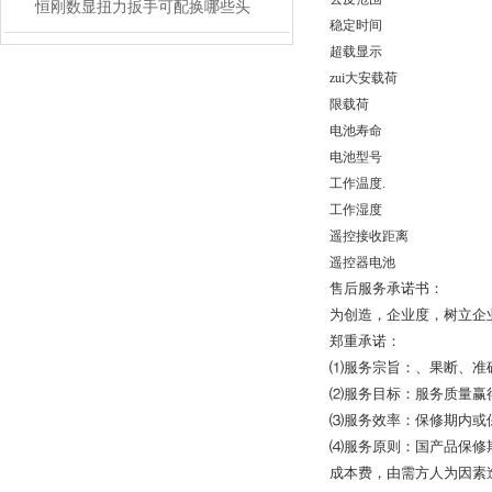
恒刚数显扭力扳手可配换哪些头
稳定时间
超载显示
zui大安载荷
限载荷
电池寿命
电池型号
工作温度.
工作湿度
遥控接收距离
遥控器电池
售后服务承诺书：
为创造，企业度，树立企业
郑重承诺：
⑴服务宗旨：、果断、准
⑵服务目标：服务质量赢
⑶服务效率：保修期内或
⑷服务原则：国产品保修
成本费，由需方人为因素