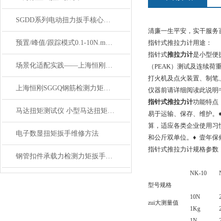
SGDD系列电动扭力扳手核心参数说明
清廉一生平安，实干服务
预置/峰值/跟踪模式0.1-10N.m数显扭矩扳手
指针式推拉力计用途：
指针式
推拉力计
是小型便
场景化适配实践——上海恒刚SGSX数显扭力扳手赋能多行业提质增效
（PEAK）测试及连续荷
打火机及点火装置、制笔
上海恒刚SGGQ钢筋检测力矩扳手使用前关键注意事项
仪器前请详细阅读此说明
指针式推拉力计
功能特点
马达扭矩测试仪 小型马达扭矩计 数显马达动态扭矩测试仪厂家
易于运输、保存、维护。
算，适应各类企业
电子数显扭矩扳手维修方法
和公斤双单位。♦ 壹年保
指针式推拉力计规格参数：
钢管扣件承载力检测力矩扳手_检测扣件力矩扳手_扣件测力扳手
NK-10
型号规格
10N
zui大测量值
1Kg
1N