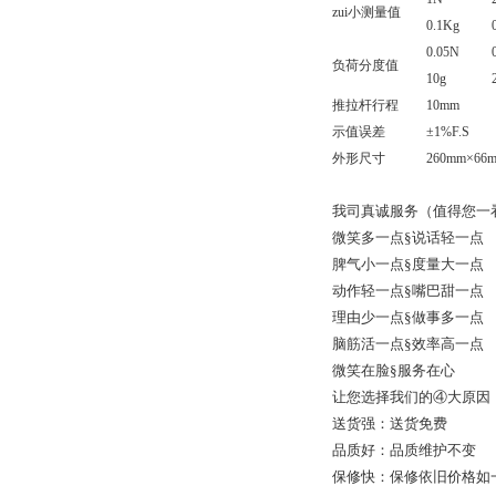
zui小测量值
0.1Kg
0.05N
负荷分度值
10g
推拉杆行程
10mm
示值误差
±1%F.S
外形尺寸
260mm×66
我司真诚服务（值得您一
微笑多一点§说话轻一点
脾气小一点§度量大一点
动作轻一点§嘴巴甜一点
理由少一点§做事多一点
脑筋活一点§效率高一点
微笑在脸§服务在心
让您选择我们的④大原因
送货强：送货免费
品质好：品质维护不变
保修快：保修依旧价格如