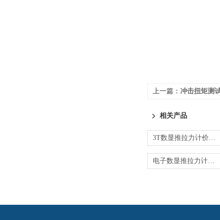
上一篇：
冲击扭矩测
相关产品
3T数显推拉力计价格 0.3级多功能数显测力仪
电子数显推拉力计_电子式数显测力计价格