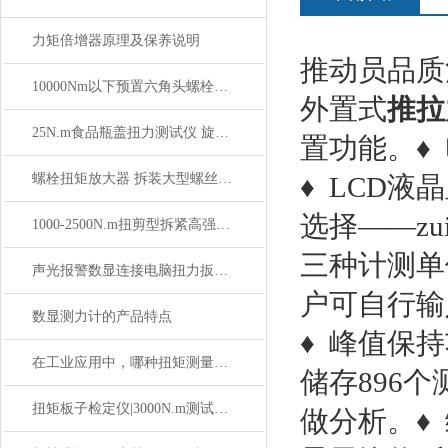
力矩倍增器原理及保养说明
推动员品质
10000Nm以下预置六角头螺栓扭力扳手,预置式扭力螺栓扭紧扳手价格
外置式
推拉
25N.m食品瓶盖扭力测试仪 旋扭力仪试验仪可定制
置功能。♦
螺栓扭矩放大器 拆装大型螺丝扭力扳手倍增器 扭矩倍增器
♦ LCD
选择——z
1000-2500N.m扭剪型拆紧高强螺栓电动定扭矩扳手价格
三种计测单
声光报警数显连接电脑扭力扳手,6-60N.m可连电脑数显扭力预紧扳手
户可自行输
数显测力计的产品特点
♦ 峰值保
在工业应用中，哪种扭矩测量工具更为常用？
储存896
扭矩板子检定仪|3000N.m测试扭矩扳手检定仪价格
做分析。♦