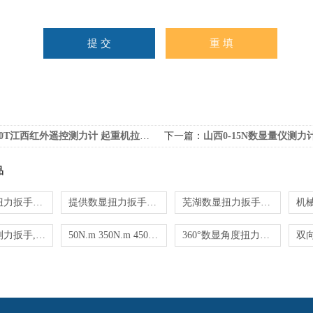
20T江西红外遥控测力计 起重机拉力计
下一篇：
山西0-15N数显量仪测力
品
电子数显扭力扳手维修
提供数显扭力扳手维修方法_数字扭矩扳手
芜湖数显扭力扳手维修
通用数显测力扳手,通用测力的数显扳手价钱
50N.m 350N.m 450N.m输出式数显扭力扳手
360°数显角度扭力扳手,数显扭力角度板子