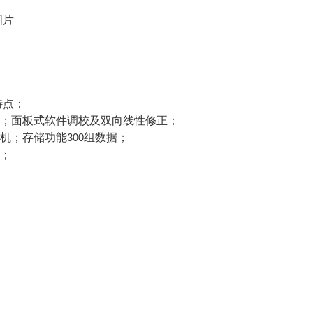
图片
特点：
零；面板式软件调校及双向线性修正；
关机；存储功能
组数据；
300
示；