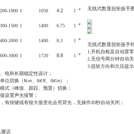
无线式数显扭矩扳手
200-1000
1
1050
4.2
1〞
300-1500
1
1400
6.75
1〞
400-2000
1
1400
8.3
1〞
无线式数显扭矩扳手
1.开机自检及自动置
600-3000
1
1720
8.8
1〞
2.无信号两分钟自动
3.扭矩方向和欠压提
键、电和长期稳定性设计；
量单位切换（
、
、
）；
N.m
lbf.ft
lbf.in
作模式（峰值、跟踪、预置）切换；
警值设置声光报警；
示，有按键或有较大值变化会亮背光，无操作
秒自动关闭；
20
及建议