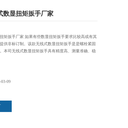
式数显扭矩扳手厂家
扭矩扳手厂家:如果有些数显扭矩扳手要求比较高或有其
提供非标订制。该款无线式数显扭矩扳手是是螺栓紧固
。本司无线式数显扭矩扳手具有精度高、测量准确、稳
操作简单、头部可换勾头无线式数显扭矩扳手、棘轮头
扳手、开口头无线式数显扭矩扳手、活动开口头无线式
管钳头无线式数显扭矩扳手等特点，
-03-09
言