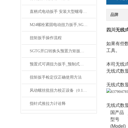
直柄式电动扳手 安装大型螺母直柄电动扭矩扳手 电动定扭力扳手
品牌
M24螺栓紧固电动扭力扳手,SGDD定扭力电动扳手价格
四川无线
扭矩扳手操作流程
如果有些
工具
。
SGTG开口转换头预置力矩扳手,预置式力矩组装扳手开口转换头
本司无线
预置式可调扭力扳手_预制式扭矩扳手_刻度显示力矩扳手价格
无线式数
扭矩扳手检定仪正确使用方法
无线式数
风动螺丝批扭力校正设备（0.1-200N.m数显扭矩测试仪规格）
指针式推拉力计诠释
无线式数
国产品
型号
(Model)