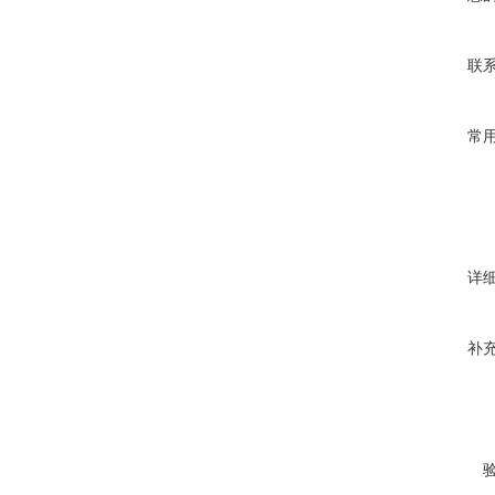
联
常
详
补