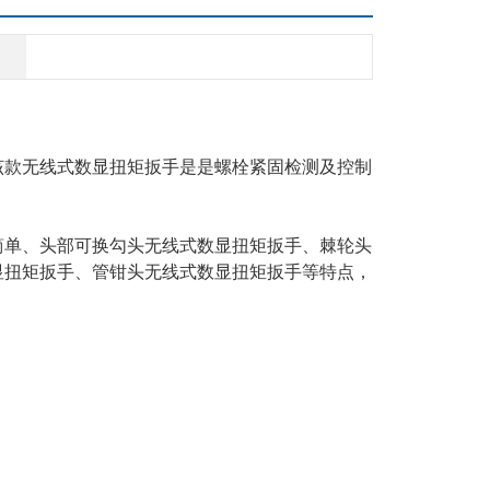
该款无线式数显扭矩扳手
是
是螺栓紧固检测及控制
简单、
头部可换勾头
无线式数显扭矩扳手、
棘轮头
显扭矩扳手、管钳头无线式数显扭矩扳手等特点，