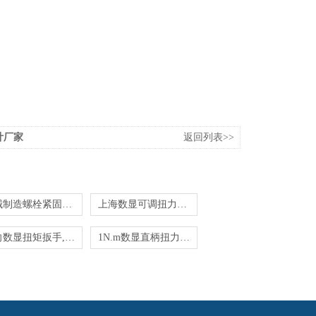
计厂家
返回列表>>
机械制造螺栓紧固​用可连电脑数显扭力扳手
上海数显可调扭力扳手,扭力可调数显扳手
双向数显扭矩扳手,扭矩双向测量扭力扳手
1N.m数显直柄扭力扳手,直柄数显公斤扳手