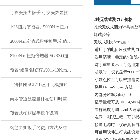
可换头扭力扳手 可换头数显扭力扳手 高精度可换头扭力扳手
2吨无线式测力计价格
1:28扭力倍增器,15000N.m扭力扳手倍增器厂家
此款无线式测力计具有数
坏试验等，
2000N.m定值式扭矩扳手,定值刻度式扭矩装配扳手SGTG
无线式测力计特点：
适用于的电阻应变式测力
8100N.m扭矩倍增器,SGBZQ扭矩扳手倍增器传动比1：25
选用清晰、稳定的5位段式
对于重量显示，可选用如
预置/峰值/跟踪模式0.1-10N.m数显扭矩扳手
超载时，仪表显示“O.L.
小数点位置可以根据需要进
上海恒刚SGLYB蓝牙无线扭矩扳手使用前关键注意事项
采用Delta-Sigma 方法
内部分辨率为65,000
雨水管道波流量计在使用时需注意的事项
显示量程可从10009,50
采样速度可调，zui大速率
预置式扭矩扳手操作说明
在同一测试过程，可以捕
接通电源时，仪表具有自
钢筋力矩扳手的使用方法及注意事项
可使用软件进行功能设
具有2个可编程开关输出