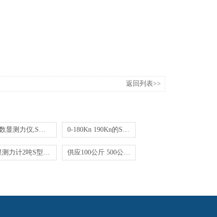
返回列表>>
S型数显测力仪,S型数字测力计2-300Kn
0-180Kn 190Kn的S型数显测力计哪家质优价廉
数显测力计2吨S型外置式数显测力计
供应100公斤 500公斤 600公斤S型数显测力计