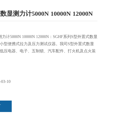
显测力计5000N 10000N 12000N
计5000N 10000N 12000N：SGHF系列S型外置式数显
小型便携式拉力及压力测试仪器。我司S型外置式数显
低压电器、电子、五制锁、汽车配件、打火机及点火装
、建筑、渔具、纺织、化工、机械、IT等行业和科研机
插拔力测试、破坏性试验等
-03-10
言