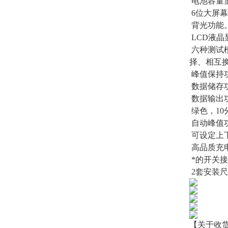
电池容量
6位大屏
背光功能
LCD液晶
六种测试模
择、相互
峰值保持
数据储存功
数据输出
绿色，10
自动峰值
可设定上
高品质充电
*的开关
2套安装
【关于收