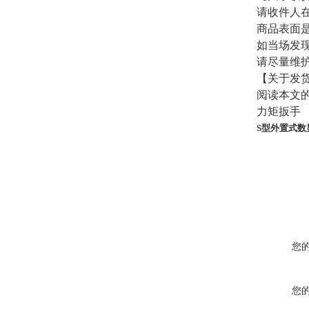
请收件人
商品表面
如当场发
请尽量维
【关于发
阅读本文
力矩扳手
S型外置式数显测
您
您