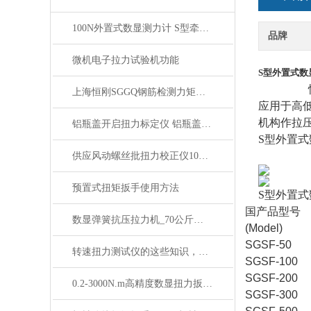
100N外置式数显测力计 S型牵引力测试仪
品牌
微机电子拉力试验机功能
S型外置式数显测
恒刚厂家
上海恒刚SGGQ钢筋检测力矩扳手使用前关键注意事项
应用于高
机构作拉
铝瓶盖开启扭力标定仪 铝瓶盖数显扭力测试仪 电子扭矩测试仪
S型外置
供应风动螺丝批扭力校正仪10N.m 50N.m 350N.m厂家
预置式扭矩扳手使用方法
S型外置
国产品型号
数显弹簧抗压拉力机_70公斤数显弹簧拉压机规格
(Model)
SGSF-50
转速扭力测试仪的这些知识，你应该不知道
SGSF-100
SGSF-200
0.2-3000N.m高精度数显扭力扳手 可换头可调式数字扭力扳手
SGSF-300