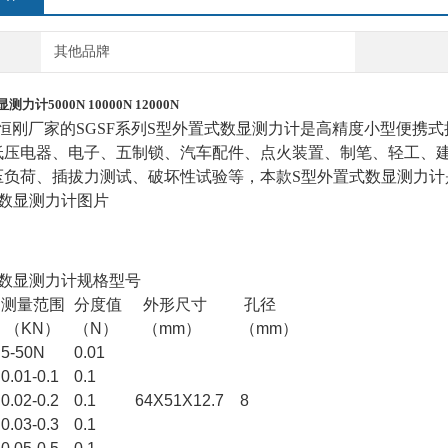
其他品牌
力计5000N 10000N 12000N
的SGSF系列S型外置式数显测力计是高精度小型便携式拉
低压电器、电子、五制锁、汽车配件、点火装置、制笔、轻工、建
压负荷、插拔力测试、破坏性试验等，本款S型外置式数显测力计
式数显测力计图片
式数显测力计
规格型号
测量范围
分度值
外形尺寸
孔径
（
KN
）
（N
）
（
mm
）
（mm
）
5-50N
0.01
0.01-0.1
0.1
0.02-0.2
0.1
64X51X12.7
8
0.03-0.3
0.1