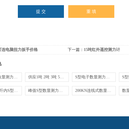
可连电脑扭力扳手价格
下一篇：
15吨红外遥控测力计
品
定制量程数显测力计 特殊接口拉力计
供应1吨 2吨 3吨 5吨 6吨外置式S型测力仪
S型电子数显测力计0.01-500kn哪家精度高
供应500公斤内S型数显测力计厂家
峰值S型数显测力计_可连接电脑数字拉力仪
200KN连线式数显压力计价格