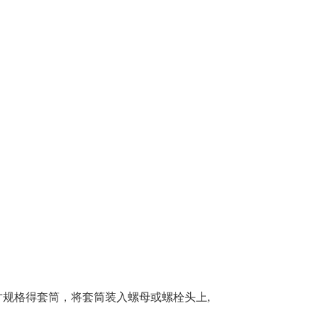
规格得套筒，将套筒装入螺母或螺栓头上,