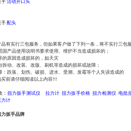
扳手
活动开口头
扳手
配头
产品有实行三包服务，但如果客户做了下列一条，将不实行三包
按照国产品使用说明书要求使用、维护不当造成损坏的；
外界的原因造成损坏的，如天灾
擅自拆动、改装、改版、刷机等造成的损坏或故障；
故障：跌落、划伤、破损、进水、受潮、发霉等个人失误造成的
买前请仔细阅读以上内容!!!
欢：
扭力扳手测试仪
拉力计
扭力扳手价格
扭力检测仪
电批
压力计
扭力扳手品牌