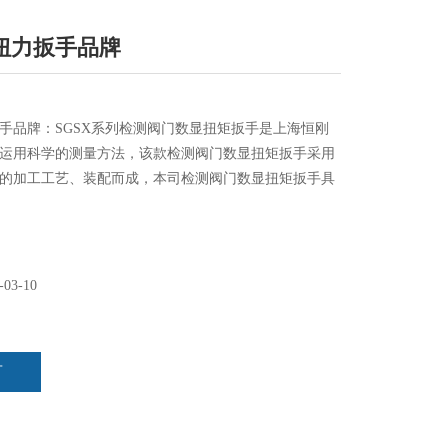
扭力扳手品牌
手品牌：SGSX系列检测阀门数显扭矩扳手是上海恒刚
运用科学的测量方法，该款检测阀门数显扭矩扳手采用
的加工工艺、装配而成，本司检测阀门数显扭矩扳手具
准确、稳定、耗电量低、操作简单等特点，适用于汽
械制造等行业的螺栓紧固检测及控制，是和国产品质量
-03-10
言