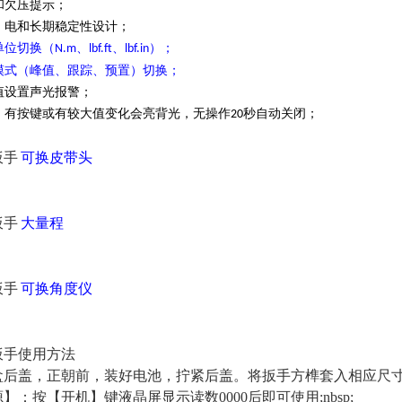
和欠压提示；
键、电和长期稳定性设计；
单位切换（
、
、
）；
N.m
lbf.ft
lbf.in
模式（峰值、跟踪、预置）切换；
警值设置声光报警；
示，有按键或有较大值变化会亮背光，无操作
秒自动关闭；
20
扳手
可换
皮带头
扳手
大量程
扳手
可换角度仪
扳手
使用方法
盒后盖，正朝前，装好电池，拧紧后盖。将扳手方榫套入相应尺寸
】：按【开机】键液晶屏显示读数0000后即可使用;nbsp;