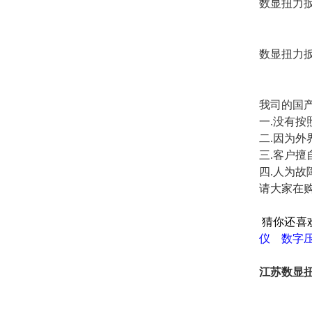
数显扭力
数显扭力
我司的国
一.没有
二.因为
三.客户
四.人为
请大家在购
猜你还喜
仪
数字
江苏数显