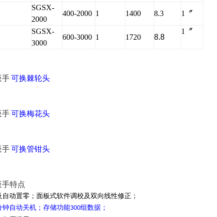
SGSX-
400-2000
1
1400
8.3
1〞
2000
SGSX-
1〞
600-3000
1
1720
8.8
3000
扳手
可换
棘轮头
扳手
可换
梅花头
扳手
可换管钳头
扳手
特点
检及自动置零；面板式软件调校及双向线性修正；
分钟自动关机；存储功能
组数据；
300