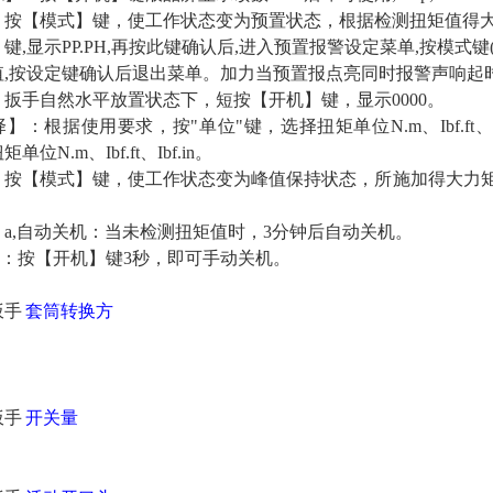
：按【模式】键，使工作状态变为预置状态，根据检测扭矩值得
键,显示PP.PH,再按此键确认后,进入预置报警设定菜单,按模式键(-
值,按设定键确认后退出菜单。加力当预置报点亮同时报警声响起
扳手自然水平放置状态下，短按【开机】键，显示0000。
】：根据使用要求，按"单位"键，选择扭矩单位N.m、Ibf.ft、
位N.m、Ibf.ft、Ibf.in。
：按【模式】键，使工作状态变为峰值保持状态，所施加得大力
a,自动关机：当未检测扭矩值时，3分钟后自动关机。
机：按【开机】键3秒，即可手动关机。
扳手
套筒转换方
扳手
开关量