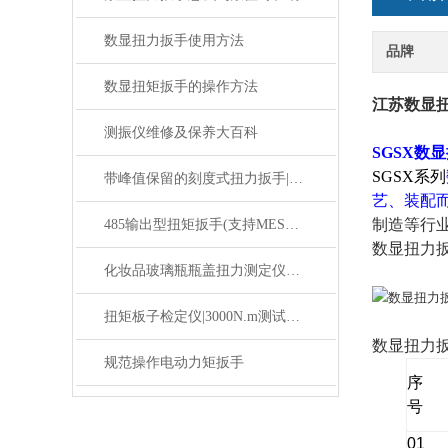
数显扭力扳手使用方法
品牌
数显扭矩扳手的操作方法
江苏数显
测振仪维修及保养大百科
SGSX
数显
SGSX系列
带峰值保留的刻度式扭力扳手|3-10n.m测试带峰值保留的力矩扳手
艺、装配
制造等行
485输出型扭矩扳手(支持MES系统对接,实现工单数据绑定)
数显扭力
化妆品玻璃瓶瓶盖扭力测定仪带USB接口输出
扭矩板子检定仪|3000N.m测试扭矩扳手检定仪价格
数显扭力
规范操作电动力矩扳手
序
号
01