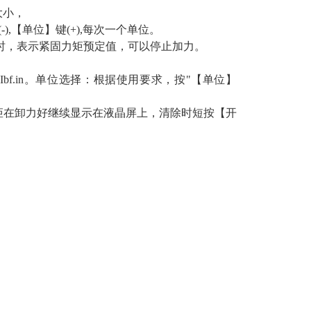
大小，
),【单位】键(+),每次一个单位。
时，表示紧固力矩预定值，可以停止加力。
Ibf.in。单位选择：根据使用要求，按"【单位】
矩在卸力好继续显示在液晶屏上，清除时短按【开