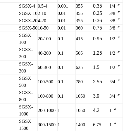
SGSX-4
0.5-4
0.001
355
0.35
1/4〞
SGSX-10
2-10
0.01
355
0.35
3/8〞
SGSX-20
4-20
0.01
355
0.36
3/8〞
SGSX-50
10-50
0.01
360
0.75
3/8〞
SGSX-
20-100
0.1
415
0.95
1/2〞
100
SGSX-
40-200
0.1
505
1.25
1/2〞
200
SGSX-
60-300
0.1
625
1.5
1/2〞
300
SGSX-
100-500
0.1
780
2.55
3/4〞
500
SGSX-
160-800
0.1
1050
3.9
3/4〞
800
SGSX-
200-1000
1
1050
4.2
1〞
1000
SGSX-
300-1500
1
1400
6.75
1〞
1500