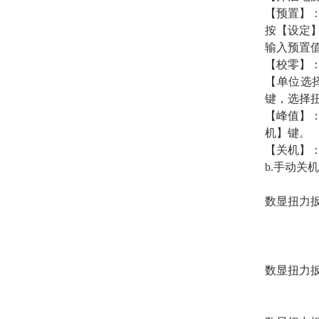
【预置】
按【设定】
输入预置
【校零】：
【单位选择
键，选择扭矩单
【峰值】
机】键。
【关机】：
b.手动关
数显扭力
数显扭力