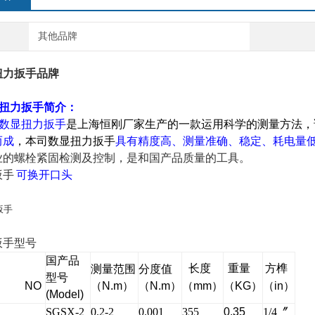
其他品牌
扭力扳手品牌
扭力扳手
简介：
数显扭力扳手
是上海
恒刚
厂家生产的一款运用科学的测量方法，
而成
，本司
数显扭力扳手
具有精度高、测量准确、稳定、耗电量
业的螺栓紧固检测及控制，是和国产品质量的工具。
扳手
可换开口头
扳手
型号
国产品
长度
重量
方榫
测量范围
分度值
型号
 NO
（N.m
）
（N.m
）
（mm
）
（KG
）
（in
）
(Model)
SGSX-2
0.2-2
0.001
355
0.35
1/4〞