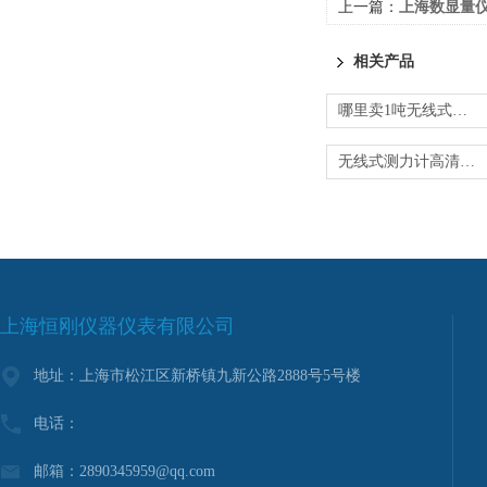
上一篇：
上海数显量
相关产品
哪里卖1吨无线式测力计
无线式测力计高清显示
上海恒刚仪器仪表有限公司
地址：上海市松江区新桥镇九新公路2888号5号楼
电话：
邮箱：2890345959@qq.com