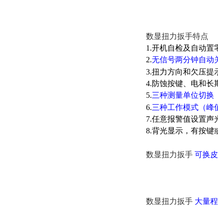
数显扭力扳手特点
1.开机自检及自动
2.
无信号两分钟自动
3.扭力方向和欠压提
4.防蚀按键、电和
5.
三种测量单位切换
6.
三种工作模式（峰
7.任意报警值设置声
8.背光显示，有按
数显扭力扳手
可换
皮
数显扭力扳手
大量程