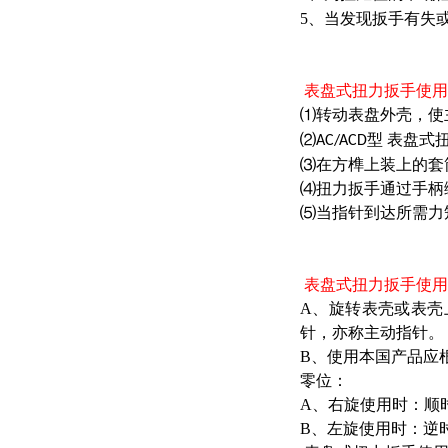
5、当发现扳手有失
表盘式扭力扳手使用
⑴转动表盘外壳，使
⑵
型 表盘式
AC/ACD
⑶在方榫上装上的套
⑷扭力扳手通过手柄
⑸当指针到达所需力
表盘式扭力扳手使用
A、旋转表壳或表壳
针，亦称主动指针
B、使用本国产品应
零位：
A、右旋使用时：顺
B、左旋使用时：逆