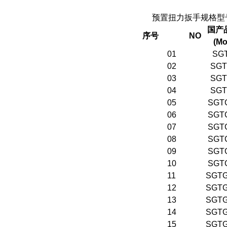
预置扭力扳手规格型
国产
序号
NO
(Mo
01
SG
02
SGT
03
SGT
04
SGT
05
SGT
06
SGT
07
SGT
08
SGT
09
SGT
10
SGT
11
SGTG
12
SGTG
13
SGTG
14
SGTG
15
SGTG