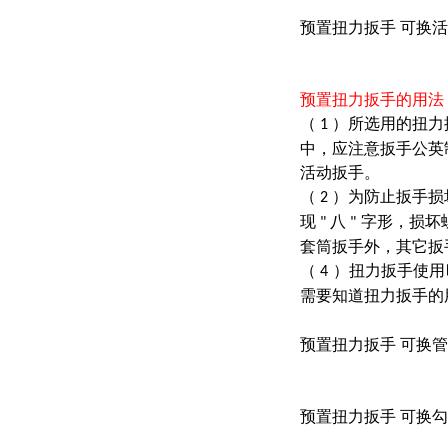
预置扭力扳手 可换
预置扭力扳手的用法
（
）所选用的扭力
1
中，应注意扳手公英
活动扳手。
（
）为防止扳手损
2
现
八
字形，损坏
"
"
套筒扳手外，其它扳
（
）扭力扳手使用
4
需要知道扭力扳手的
预置扭力扳手 可换
预置扭力扳手 可换