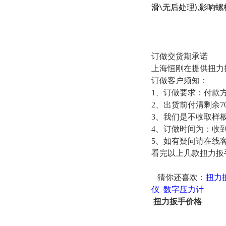
滑
无后处理
影响螺
\
),
订做交货期承诺
上海恒刚在提供扭力
订做客户须知：
1、订做要求：付款方
2、出货前付清剩余7
3、我们是不收取样
4、订做时间为：收到
5、如有疑问请在线
看完以上几款扭力扳
猜你还喜欢：
扭力
仪
数字压力计
扭力扳手价格