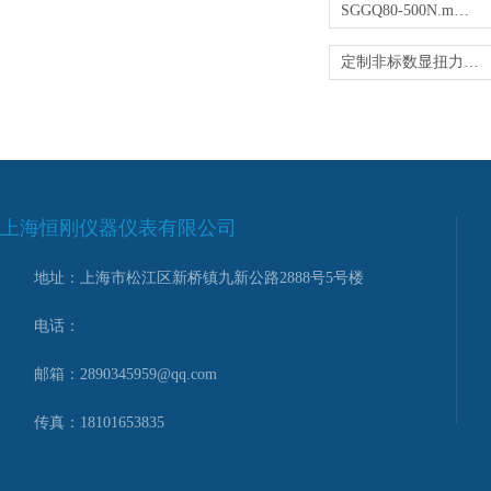
SGGQ80-500N.m钢筋扭力扳手 钢筋连接检测扳手
定制非标数显扭力扳手价格
上海恒刚仪器仪表有限公司
地址：上海市松江区新桥镇九新公路2888号5号楼
电话：
邮箱：2890345959@qq.com
传真：18101653835