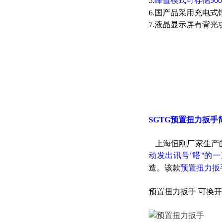
5.
峰值模式可存储
500
6.国产品采用充电
7.液晶显示屏有背
SGTG预置扭力扳手
上海恒刚厂家生产的
动发出讯号
嗒
的一
"
"
造。该款
预置扭力扳
预置扭力扳手 可换