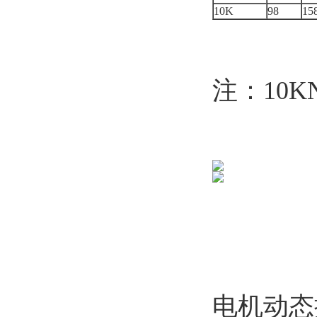
10K
98
15
注：10
电机动态