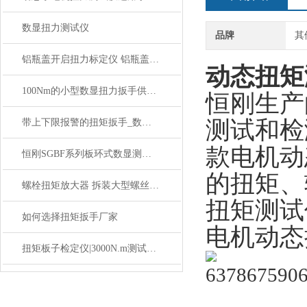
数显扭力测试仪
品牌
其
铝瓶盖开启扭力标定仪 铝瓶盖数显扭力测试仪 电子扭矩测试仪
动态扭矩
100Nm的小型数显扭力扳手供应厂家
恒刚生产
测试和检
带上下限报警的扭矩扳手_数显扭矩扳手带上下限报警的
款电机动
恒刚SGBF系列板环式数显测力计核心技术参数与性能解析
的扭矩、
螺栓扭矩放大器 拆装大型螺丝扭力扳手倍增器 扭矩倍增器
扭矩测试
如何选择扭矩扳手厂家
电机动态
扭矩板子检定仪|3000N.m测试扭矩扳手检定仪价格