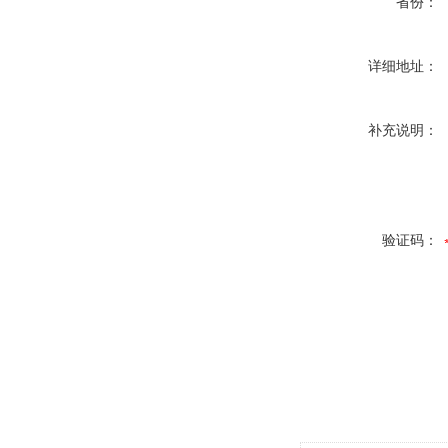
省份：
详细地址：
补充说明：
验证码：