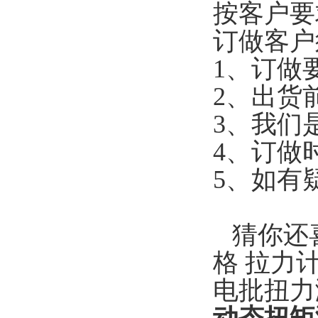
按客户要
订做客户
1、订做
2、出货
3、我们
4、订做
5、如有
猜你还
格
拉力
电批扭力