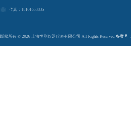
传真：18101653835
版权所有 © 2026 上海恒刚仪器仪表有限公司 All Rights Reserved
备案号：沪