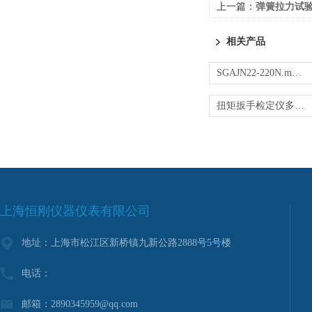
上一篇：
弹簧拉力试验
相关产品
SGAJN22-220N.m便携式扭力测试仪 传感器动力
扭矩扳手检定仪多少钱
上海恒刚仪器仪表有限公司
地址：上海市松江区新桥镇九新公路2888号5号楼
电话：
邮箱：2890345959@qq.com