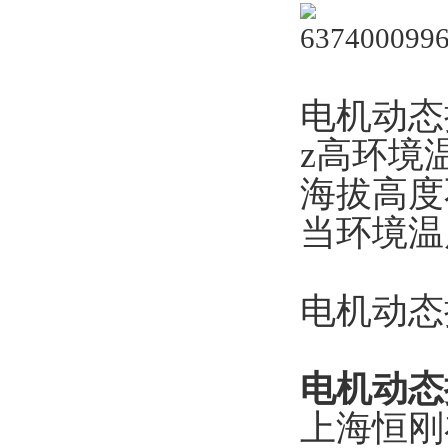
电机动态
z高环境
海拔高度
当环境温
电机动态
电机动态
上海恒刚