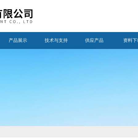
产品展示
技术与支持
供应产品
资料下