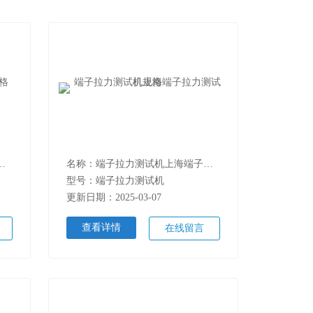
仪旁压张力仪厂家价格
名称：端子拉力测试机上海端子拉力测试机规格
型号：端子拉力测试机
更新日期：2025-03-07
查看详情
在线留言