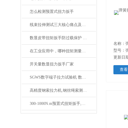
怎么检测预置式扭力扳手
线束拉伸测试三大核心痛点及上海恒刚针对性解决方案
数显皮带扭矩扳手防过载保护 皮带扭矩扳手带LCD显示屏
型号：
在工业应用中，哪种扭矩测量工具更为常用？
更新日期：
开关量数显扭力扳手厂家
查看
SGWS数字端子拉力试验机 数字式端子卧式拉压力测试试验机价格
高精度钢索拉力机,钢丝绳索测试拉力机,钢丝绳绳索拉力测试机
300-1000N.m预置式扭矩扳手,套筒可调式扭矩预置扳手价格