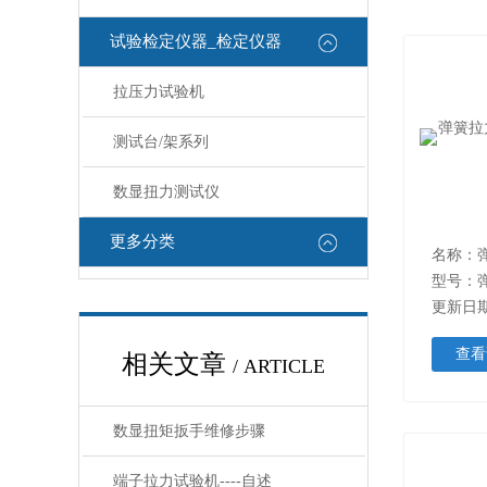
试验检定仪器_检定仪器
拉压力试验机
测试台/架系列
数显扭力测试仪
更多分类
型号：
更新日期：
查看
相关文章
/ ARTICLE
数显扭矩扳手维修步骤
端子拉力试验机----自述