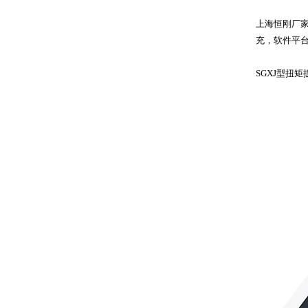
上海恒刚厂
充，软件平
SGXJ型扭