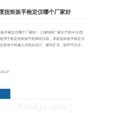
高精度扭矩扳手检定仪哪个厂家好
扭矩扳手检定仪哪个厂家好：上海恒刚厂家生产的SGXJ型
是用于检定扭矩扳手的测试仪器，本款扭矩扳手检定仪
仪表单片机镶入式组合设计，硬件扩充，软件平台活，
输入、定时、程序顺序控制。并由高精度扭矩传感器和
组成，其测试准确、稳定、功能、操作简便。
-03-07
言