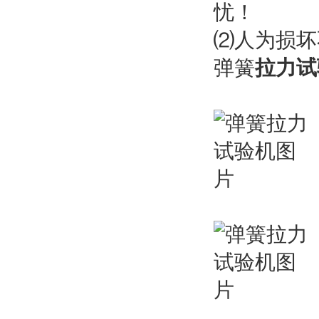
忧！
⑵人为损坏
弹簧
拉力试