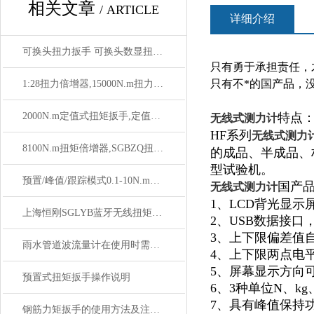
相关文章
/ ARTICLE
详细介绍
可换头扭力扳手 可换头数显扭力扳手 高精度可换头扭力扳手
只有勇于承担责任，
只有不*的国产品，
1:28扭力倍增器,15000N.m扭力扳手倍增器厂家
2000N.m定值式扭矩扳手,定值刻度式扭矩装配扳手SGTG
特点
无线式测力计
HF系列
无线式测力
8100N.m扭矩倍增器,SGBZQ扭矩扳手倍增器传动比1：25
的成品、半成品、
型试验机。
预置/峰值/跟踪模式0.1-10N.m数显扭矩扳手
国产
无线式测力计
1、LCD背光显示
上海恒刚SGLYB蓝牙无线扭矩扳手使用前关键注意事项
2、USB数据接
3、上下限偏差值
雨水管道波流量计在使用时需注意的事项
4、上下限两点电
5、屏幕显示方向可
预置式扭矩扳手操作说明
6、3种单位N、kg
7、具有峰值保持
钢筋力矩扳手的使用方法及注意事项