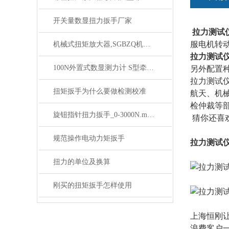
开关量数显扭力扳手厂家
拉力测试
服电机转
机械式扭矩放大器,SGBZQ机械式放大扭矩增力器
拉力测试
100N外置式数显测力计 S型牵引力测试仪
另外配置
拉力测试仪
扭矩扳手为什么要做检测校准
航天、机
检仲裁等部
旋钮指针扭力扳手_0-3000N.m旋钮表盘扭矩扳手规格
猜你还喜
规范操作电动力矩扳手
拉力测试
扭力的单位及换算
刚买的扭矩扳手怎样使用
上海恒刚
浪费客户一