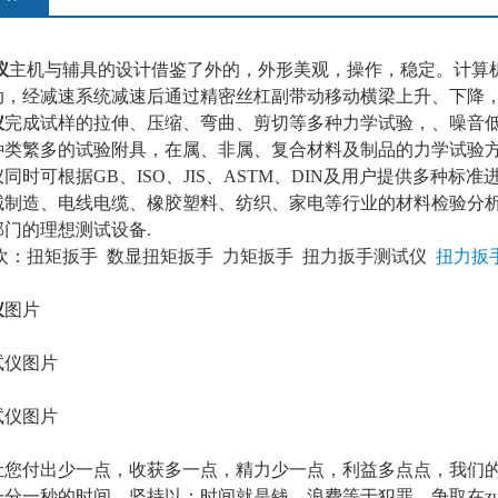
仪
主机与辅具的设计借鉴了外的，外形美观，操作，稳定。计算
动，经减速系统减速后通过精密丝杠副带动移动横梁上升、下降
仪
完成试样的拉伸、压缩、弯曲、剪切等多种力学试验，、噪音
种类繁多的试验附具，在属、非属、复合材料及制品的力学试验
同时可根据GB、ISO、JIS、ASTM、DIN及用户提供多种
械制造、电线电缆、橡胶塑料、纺织、家电等行业的材料检验分
门的理想测试设备.
欢：
扭矩扳手
数显扭矩扳手
力矩扳手
扭力扳手测试仪
扭力扳
仪
图片
让您付出少一点，收获多一点，精力少一点，利益多点点，我们
分一秒的时间，坚持以：时间就是钱，浪费等于犯罪，争取在zu