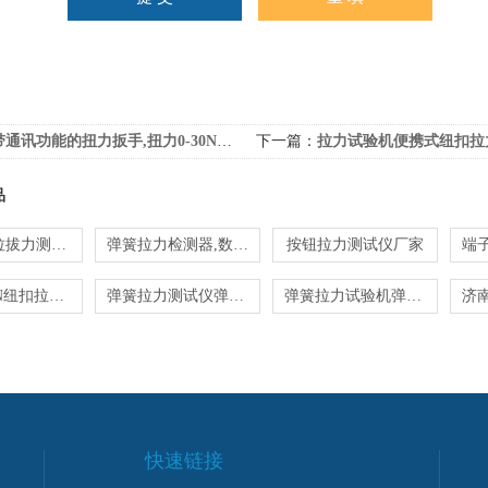
通讯功能的扭力扳手,扭力0-30N.m通讯扳手
下一篇：
拉力试验机便携式纽扣拉
品
线材端子拉拔力测试机
弹簧拉力检测器,数显弹簧压力测试仪价格
按钮拉力测试仪厂家
SGNL300N纽扣拉力测试仪 扣子拉脱力强度试验机
弹簧拉力测试仪弹簧拉力测试仪
弹簧拉力试验机弹簧拉力试验机价格
快速链接