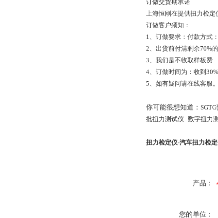
订做交货期承诺
上海恒刚在提供扭力检定
订做客户须知：
1、订做要求：付款方式：
2、出货前付清剩余70%
3、我们是不收取样板费
4、订做时间为：收到30
5、如有疑问请在线客服
你可能很想知道：
SGT
批扭力测试仪
数字扭力
扭力检定仪-
汽车扭力检定
产品：
您的单位：