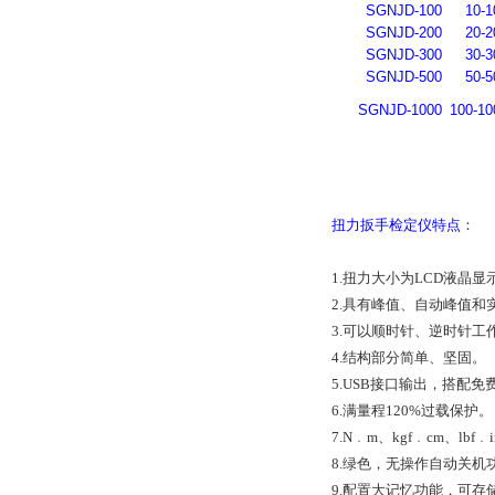
SGNJD-100
10-1
SGNJD-200
20-2
SGNJD-300
30-3
SGNJD-500
50-5
SGNJD-1000
100-10
扭力扳手检定仪特点
：
1.扭力大小为LCD液晶
2.具有峰值、自动峰值和
3.可以顺时针、逆时针
4.结构部分简单、坚固。
5.USB接口输出，搭
6.满量程120%过载保护。
7.N﹒m、kgf﹒cm、l
8.绿色，无操作自动关机
9.配置大记忆功能，可存