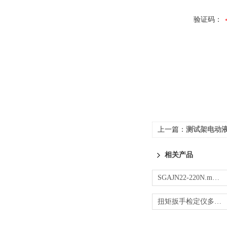
验证码：
上一篇：
测试架电动液
相关产品
SGAJN22-220N.m便携式扭力测试仪 传感器动力
扭矩扳手检定仪多少钱