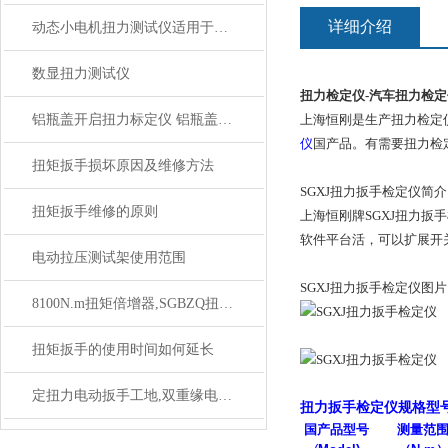
详细介绍
动态小电机扭力测试仪适用于高转速或负载变化专用
数显扭力测试仪
扭力检定仪-
汽车扭力检定
铝瓶盖开启扭力标定仪 铝瓶盖数显扭力测试仪 电子扭矩测试仪
上海恒刚是生产扭力检定
仪
国产品。有需要扭力检
扭矩扳手损坏原因及维修方法
SGXJ扭力扳手检定仪简
扭矩扳手维修的原则
上海恒刚牌SGXJ扭力
软件平台活，可以扩展开
电动拉压测试架使用范围
SGXJ扭力扳手检定仪图片
8100N.m扭矩倍增器,SGBZQ扭矩扳手倍增器传动比1：25
扭矩扳手的使用时间如何延长
定扭力电动扳手工地,双重缘电动定扭力扳手SGDD
扭力扳手检定仪
规格型
国产品型号
测量范