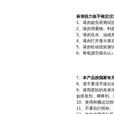
标准扭力扳手检定仪
1、请勿超负荷测试
2、请勿用重物、利
3、请勿在水、油或
4、请勿打开显示屏
5、请勿松动扭矩测
6、将电源空插头
插入
7、
本产品按国家有
8、请不要湿手拔出
9、请用柔软的布来
如挥发剂、稀释剂、
10、使用和搬运过
11、不要自行拆卸