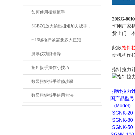
如何使用扭矩扳手
20KG-
恒刚厂家
SGBZQ放大输出扭矩加力扳手,扭矩放大加力增力扳手7500N.m
货上门；
m16螺栓拧紧需要多大扭矩
此款
指针
测厚仪功能诠释
研机构作
扭矩扳手操作小技巧
指针拉力
数显扭矩扳手维修步骤
指针拉力
数显扭矩扳手使用方法
国产品型号
(Model)
SGNK-20
SGNK-30
SGNK-50
SGNK-100