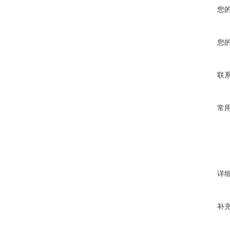
您
您
联
常
详
补