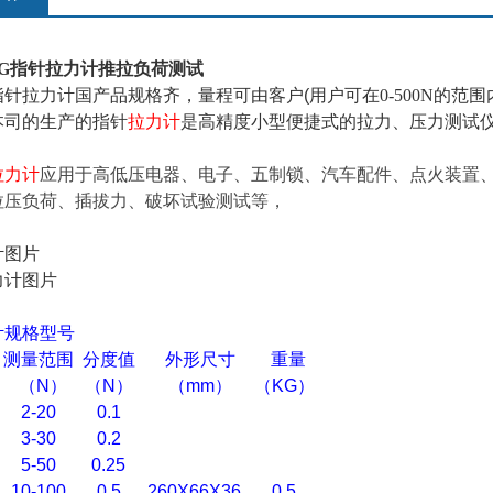
80KG指针拉力计推拉负荷测试
指针拉力计
国产品规格齐，量程可由客户(用户可在
0-500N
的范围
本司的生产的指针
拉力计
是高精度小型便捷式的拉力、压力测试
拉力计
应用于高低压电器、电子、五制锁、汽车配件、点火装置、
拉压负荷、插拔力、破坏试验测试等，
计图片
计
规格型号
测量范围
分度值
外形尺寸
重量
（
N
）
（N
）
（
mm
）
（KG
）
2-20
0.1
3-30
0.2
5-50
0.25
10-100
0.5
260X66X36
0.5