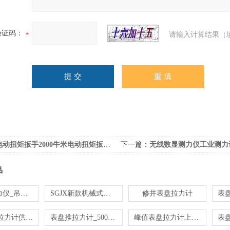
验证码：
请输入计算结果（
电动扭矩扳手2000牛米电动扭矩扳手何处购
下一篇：
无线数显测力仪工业测力计量无线数显测力仪
品
吊机用拉力仪_吊机的机械拉力测力仪
SGJX新款机械式拉力表 多量程可选
修井表盘拉力计
100N表盘拉力计供应商
表盘推拉力计_500N表盘式测力计价格
峰值表盘拉力计上海厂家