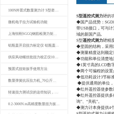
100N外置式数显测力计 S型牵引力测试仪
S型遥控式测力计
的
◆国产品优势：SGD
微机电子拉力试验机功能
带USB接口，可与
上海恒刚SGGQ钢筋检测力矩扳手使用前关键注意事项
域的新国产品,
S型
遥控式测力计
精
铝瓶盖开启扭力标定仪 铝瓶盖数显扭力测试仪 电子扭矩测试仪
◆坚固的结构，采用
◆测量精度达到额定量
供应风动螺丝批扭力校正仪10N.m 50N.m 350N.m厂家
◆功能和单位清楚地
◆1英寸高的LCD
预置式扭矩扳手使用方法
◆两个可编程的设置
◆低功耗设计3节标准
数显弹簧抗压拉力机_70公斤数显弹簧拉压机规格
◆提供通用的单位，便
◆红外遥控器使参数
转速扭力测试仪的这些知识，你应该不知道
◆红外遥控器提供多种
询”、“关机”。
0.2-3000N.m高精度数显扭力扳手 可换头可调式数字扭力扳手
◆测力计本身提供4个
S型遥控式测力计规