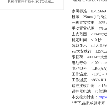
机械连接扭矩扳手,SGTG机械式连接扭矩预置扳手
参照标准 JB/T5669
显示 25mm (1’’) 5位
开机置零范围 20% 
手动置零范围 4% z
去皮范围 20%zui
稳定时间 ≤10 秒
超载显示 zui大量程+
zui大安载荷 125%z
限载荷 400%zui大
电池寿命 ≥100 hour
电池型号 “LR6(AA)
工作温度. - 10℃ ~ +
工作湿度 ≤85% RH u
遥控接收距离 ≥ 15
遥控器电池 7#普通电池
本文
拉力计
由
：
http:
*天下,品质成就未来