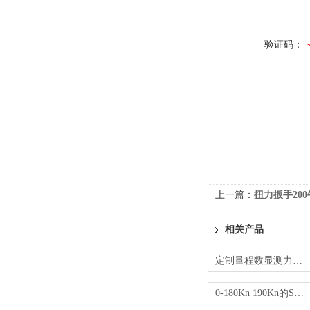
验证码：
上一篇：
扭力扳手20
相关产品
定制量程数显测力计 特殊接口拉力计
0-180Kn 190Kn的S型数显测力计哪家质优价廉