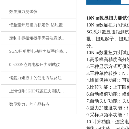
数显扭力测试仪
10N.m数显扭力测试
10N.m数显扭力测试
铝瓶盖开启扭力标定仪 铝瓶盖数显扭力测试仪 电子扭矩测试仪
SG系列数显扭矩测
定制非标扭矩扳手需要注意以下几点
批、扭矩起子、扭矩
分。
SGNJ扭剪型电动扭力扳手维修保养全攻略，延长寿命稳保精度
10N.m数显扭力测试
1.高采样高精度高分辨
0-5000N点焊电极压力测试仪 汽车焊接电极压力检测仪
2.三种显示方式可
3.三种单位转换：N﹒m
钢筋力矩扳手的使用方法及注意事项
4.峰值保持功能：
5.比较功能：上下
上海恒刚SGHP瓶盖扭力测试仪技术参数深度解析
6.自动峰值功能：峰
7.自动关机功能：关
数显测力计的产品特点
8.重力加速度功能：根
9.采样点频率功能：1
10.计算功能：连接
据和zui大值、zui