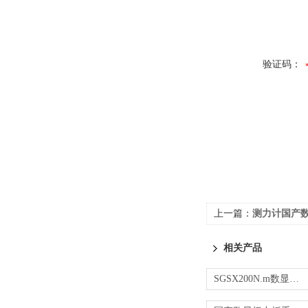
验证码：
上一篇：
测力计国产
相关产品
SGSX200N.m数显扭力扳手 电子力矩扳子