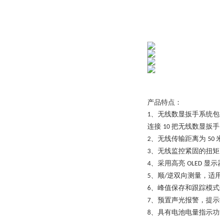
产品特点：
、
无线数显扳手系统包
1
连接
把无线数显扳手
10
、无线传输距离为
2
50
、无线监控紧固的扭矩
3
、采用高亮
显示
4
OLED
、顺
逆双向测量，适
5
/
、峰值保存和跟踪模式
6
、预置声光报警，提示
7
、具有电池电量指示功
8