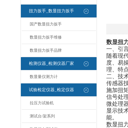
扭力扳手_数显扭力扳手
国产数显扭力扳手
数显扭力扳手维修
数显扭
一、引
数显扭力扳手品牌
随着现
度、易
检测仪器_检测仪器厂家
理、特
二、技
数显量仪测力计
传感器
施加扭
试验检定仪器_检定仪器
信号处
微处理
拉压力试验机
显示技
测试台/架系列
能。
数显扭