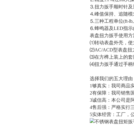
⒊扭力扳手顺时针及
⒋峰值保持、追随模
⒌三种工程单位(ft-lb,in
⒍蜂鸣器及LED指示
表盘扭力扳手使用方
⑴转动表盘外壳，使主
⑵AC/ACD型表盘
⑶在方榫上装上的套
⑷扭力扳手通过手柄
选择我们的五大理由
1够真实：我司商品
2有保障：我司销售
3诚信高：本公司是
4售后强：严格实行
5实体经营：工厂，