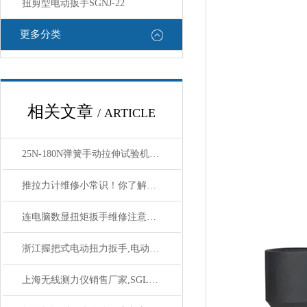
扭剪型电动扳手SGNJ-22
更多分类
相关文章
/ ARTICLE
25N-180N弹簧手动拉伸试验机,手动弹簧拉伸力试验机
推拉力计维修小常识！你了解了吗？
连电脑数显扭矩扳手维修注意事项
浙江握把式电动扭力扳手,电动可调握把式扭力安装扳手价格
上海无线测力仪销售厂家,SGLD无线数字显示测力仪价格