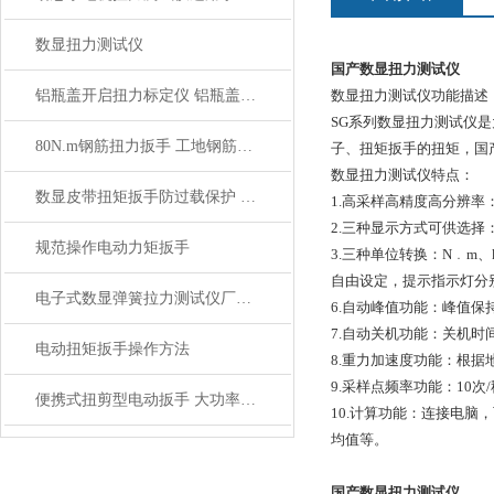
数显扭力测试仪
国产数显扭力测试仪
铝瓶盖开启扭力标定仪 铝瓶盖数显扭力测试仪 电子扭矩测试仪
数显扭力测试仪功能描述
SG系列数显扭力测试仪
80N.m钢筋扭力扳手 工地钢筋套筒扭力扳手
子、扭矩扳手的扭矩，国
数显扭力测试仪特点：
数显皮带扭矩扳手防过载保护 皮带扭矩扳手带LCD显示屏
1.高采样高精度高分辨率：采
2.三种显示方式可供选择
规范操作电动力矩扳手
3.三种单位转换：N﹒m、k
自由设定，提示指示灯分
电子式数显弹簧拉力测试仪厂家_电子数显弹簧拉力测试仪价格
6.自动峰值功能：峰值保
7.自动关机功能：关机时
电动扭矩扳手操作方法
8.重力加速度功能：根据地域
9.采样点频率功能：10次/
便携式扭剪型电动扳手 大功率螺栓扳手桥梁建筑用扳手
10.计算功能：连接电脑，
均值等。
国产数显扭力测试仪