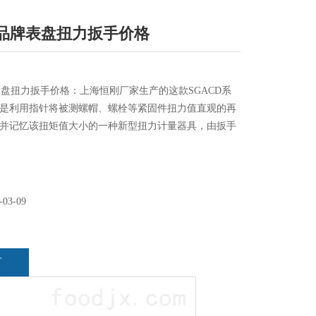
N.m品牌表盘扭力扳手价格
品牌表盘扭力扳手价格：上海恒刚厂家生产的这款SGACD系
是利用指针将被测螺帽、螺栓等紧固件扭力值直观的再
并记忆该扭矩值大小的一种新型扭力计量器具，由扳手
大机构和记忆机构等几部分组成，具有精度高、造型美
、头部可更换等特点。该款表盘扭力扳手主要用于航
、汽车、精密机械、电力、发动机、内燃机等行业对紧
-03-09
言