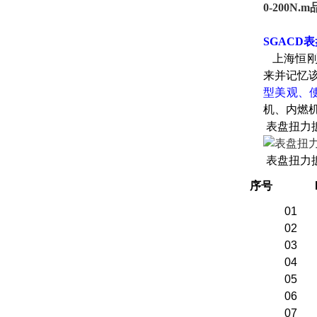
0-200N
SGACD
上海恒刚
来并记忆
型美观、
机、内燃
表盘扭力
表盘扭力
序号
N
01
02
03
04
05
06
07