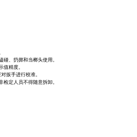
用。
、磕碰、扔掷和当榔头使用。
响示值精度。
应对扳手进行校准。
，非检定人员不得随意拆卸。