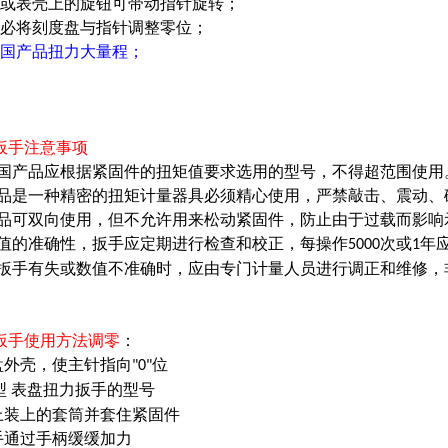
壳或表壳上的旋钮可带动指针旋转；
务必将刻度盘与指针调整零位；
过国产品扭力大量程；
扳手注意事项
本国产品应根据紧固件的扭矩值要求选用的型号，不得超范围使
产品是一种精密的扭矩计量器具必须精心使用，严禁敲击、震动
产品可双向使用，但不允许用来松动紧固件，防止由于过载而影
矩值的准确性，扳手应定期进行检查和校正，每操作
次或
年
5000
1
现扳手有失或数值不准确时，应由专门计量人员进行调正和维修
扳手使用方法调零
：
盘外壳，使主针指向
位
"0"
型 表盘扭力扳手的型号
上装上的套筒并套住紧固件
手通过手柄缓缓加力