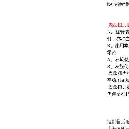
⑸当指针
表盘扭力
A、旋转
针，亦称
B、使用
零位：
A、右旋
B、左旋
表盘扭力
平稳地施
表盘扭力
仍停留在
恒刚售后
上海恒刚