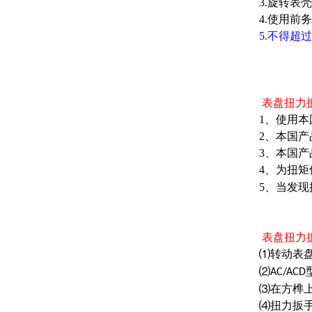
3.旋转表
4.使用前
5.不得超
表盘扭力
1、使用
2、本国
3、本国
4、为扭
5、当发
表盘扭力
⑴转动表
⑵
AC/ACD
⑶在方榫
⑷扭力扳