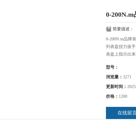
0-200
简要描述：
0-200N.m
列表盘扭力扳手
表盘上指示出来
体、弹性元件放
型号：
观、使用、性好
空、航天、船舶
浏览量：
3271
固力矩有严格
更新时间：
2025
价格：
1200
在线留