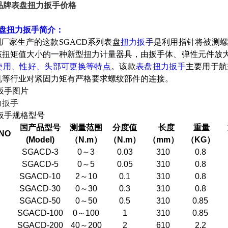
.m品牌表盘扭力扳手价格
表盘扭力扳手简介：
厂家生产的这款SGACD系列表盘
扭力扳手
是利用指针将被测螺
该扭矩值大小的一种新型扭力计量器具，由扳手体、弹性元件放
使用、性好、头部可更换等特点
。该款
表盘扭力扳手
主要用于航
机等行业对紧固力矩有严格要求螺纹部件的连接。
扳手图片
扳手规格型号
国产品型号
测量范围
分度值
长度
重量
O
(Model)
（N.m
）
（N.m
）
（mm
）
（KG
）
（
SGACD-3
0
～
3
0.03
310
0.8
SGACD-5
0
～
5
0.05
310
0.8
SGACD-10
2
～
10
0.1
310
0.8
SGACD-30
0
～
30
0.3
310
0.8
SGACD-50
0
～
50
0.5
310
0.85
SGACD-100
0
～
100
1
310
0.85
SGACD-200
40
～
200
2
610
2.2