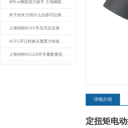
80N.m钢筋扭力扳手 工地钢筋套筒扭力扳手
夹子的夹力用什么仪器可以测量,夹子压力测量仪器品牌
上海恒刚SGSY手压式拉压测试架使用前全流程准备与注意事项
SGTG开口转换头预置力矩扳手,预置式力矩组装扳手开口转换头
上海恒刚SGGZB开关量数显扭力扳手维修保养全攻略
详细介绍
定扭矩电动