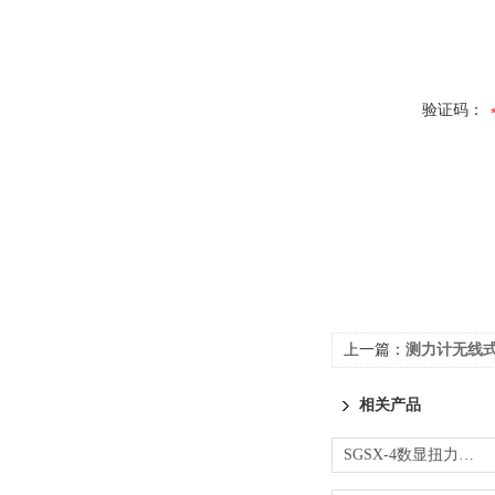
验证码：
上一篇：
测力计无线
相关产品
SGSX-4数显扭力扳手_4N.m数字扭矩扳手厂家