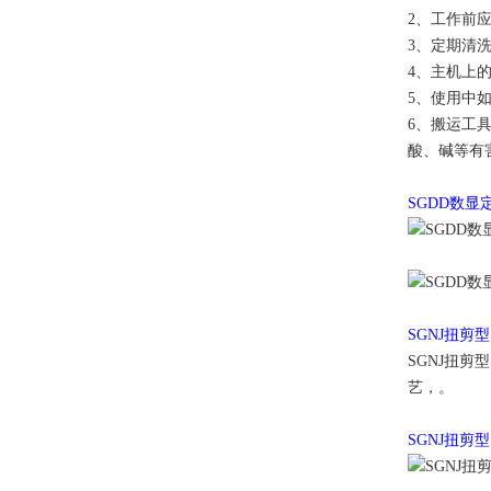
2、工作前
3、定期清
4、主机上
5、使用中
6、搬运工
酸、碱等有
SGDD数
SGNJ扭剪
SGNJ扭
艺，。
SGNJ扭剪