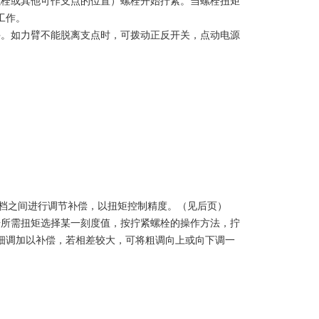
螺栓或其他可作支点的位置）螺栓开始拧紧。当螺栓扭矩
工作。
手。如力臂不能脱离支点时，可拨动正反开关，点动电源
调两档之间进行调节补偿，以扭矩控制精度。（见后页）
据所需扭矩选择某一刻度值，按拧紧螺栓的操作方法，拧
细调加以补偿，若相差较大，可将粗调向上或向下调一