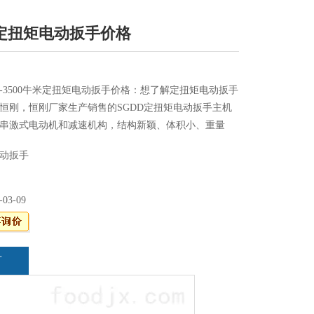
米定扭矩电动扳手价格
-3500牛米定扭矩电动扳手价格：想了解定扭矩电动扳手
恒刚，恒刚厂家生产销售的SGDD定扭矩电动扳手主机
串激式电动机和减速机构，结构新颖、体积小、重量
GDD定扭矩电动扳手采用静扭结构，运转平稳，无振
动扳手
音小，操作者不受反力矩的影响，因而劳动强度低。
-03-09
言