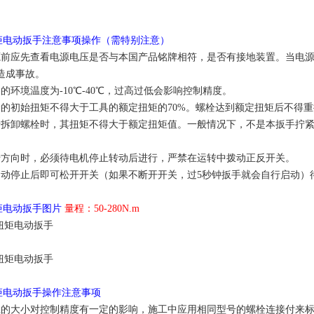
扭矩电动扳手注意事项操作（需特别注意）
源前应先查看电源电压是否与本国产品铭牌相符，是否有接地装置。当电源
造成事故。
的环境温度为-10℃-40℃，过高过低会影响控制精度。
栓的初始扭矩不得大于工具的额定扭矩的70%。螺栓达到额定扭矩后不得
于拆卸螺栓时，其扭矩不得大于额定扭矩值。一般情况下，不是本扳手拧
转方向时，必须待电机停止转动后进行，严禁在运转中拨动正反开关。
自动停止后即可松开开关（如果不断开开关，过5秒钟扳手就会自行启动）待
扭矩电动扳手图片
量程：50-280N.m
扭矩电动扳手操作注意事项
径的大小对控制精度有一定的影响，施工中应用相同型号的螺栓连接付来