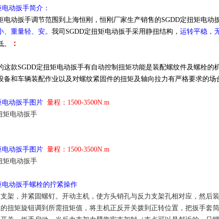
扭矩电动扳手简介：
矩电动扳手调节范围到上海恒刚，恒刚厂家生产销售的SGDD定扭矩电动
小、重量轻、安。
我司SGDD定扭矩电动扳手采用静扭结构，
运转平稳，
：
低。
的这款SGDD定扭矩电动扳手有自动控制扭矩功能是装配螺纹件及螺栓的
设备和车辆装配作业以及对螺纹紧固件的扭矩及轴向拉力有严格要求的场
扭矩电动扳手图片
量程：1500-3500N.m
扭矩电动扳手图片
量程：1500-3500N.m
扭矩电动扳手螺栓的拧紧操作
力支架，并紧固螺钉。开动主机，使方头销孔与反力支架孔相对应，然后
仪的扭矩旋钮调到所需扭矩值，将主机正反开关拨到正转位置，把扳手套