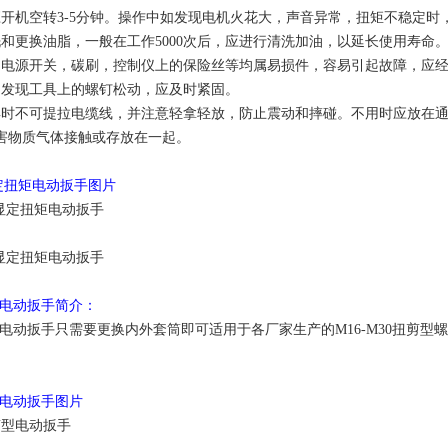
应开机空转3-5分钟。操作中如发现电机火花大，声音异常，扭矩不稳定
洗和更换油脂，一般在工作5000次后，应进行清洗加油，以延长使用寿命
的电源开关，碳刷，控制仪上的保险丝等均属易损件，容易引起故障，应
如发现工具上的螺钉松动，应及时紧固。
具时不可提拉电缆线，并注意轻拿轻放，防止震动和摔碰。不用时应放在
害物质气体接触或存放在一起。
显定扭矩电动扳手图片
型电动扳手简介：
剪型电动扳手只需要更换内外套筒即可适用于各厂家生产的M16-M30扭剪
型电动扳手图片