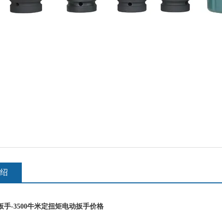
绍
扳手-
3500牛米定扭矩电动扳手价格