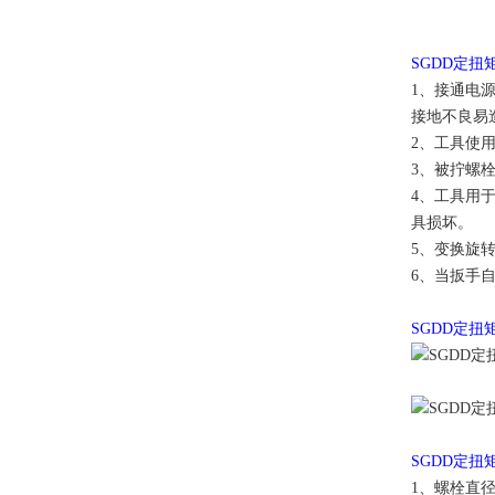
SGDD定
1、接通电
接地不良易
2、工具使用
3、被拧螺
4、工具用
具损坏。
5、变换旋
6、当扳手
SGDD定
SGDD定
1、螺栓直