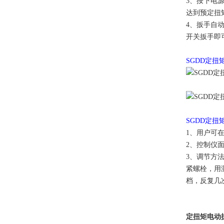
3、按下电
达到预定扭
4、扳手自
开关扳手即
SGDD定
SGDD定
1、用户可在
2、控制仪
3、调节方
紧螺栓，用
档，反复几
定扭矩电动