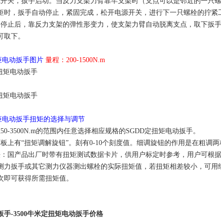
源开关，扳手启动。当反力支架力臂靠牢支架时（支点可以是邻近的一只
矩时，扳手自动停止，紧固完成，松开电源开关，进行下一只螺栓的拧紧
动停止后，靠反力支架的弹性形变力，使支架力臂自动脱离支点，取下扳
可取下。
扭矩电动扳手图片
量程：200-1500N.m
扭矩电动扳手扭矩的选择与调节
50-3500N.m的范围内任意选择相应规格的SGDD定扭矩电动扳手。
面板上有“扭矩调解旋钮”。刻有0-10个刻度值。细调旋钮的作用是在粗
法：国产品出厂时带有扭矩测试数据卡片，供用户标定时参考，用户可根
测力扳手或其它测力仪器测出螺栓的实际扭矩值，若扭矩相差较小，可用
次即可获得所需扭矩值。
扳手-
3500牛米定扭矩电动扳手价格