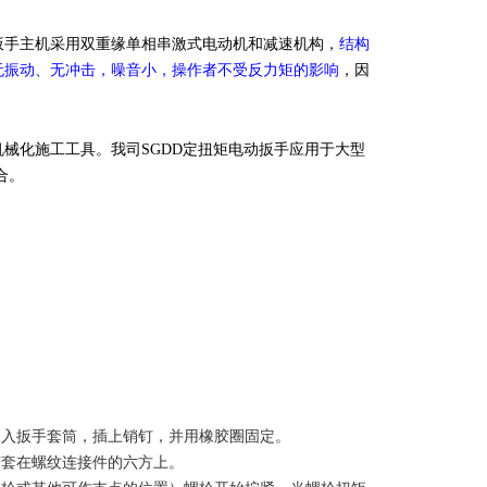
扳手主机采用双重缘单相串激式电动机和减速机构，
结构
无振动、无冲击，噪音小，操作者不受反力矩的影响
，因
机械化施工工具。我司SGDD定扭矩电动扳手应用于大型
合。
装入扳手套筒，插上销钉，并用橡胶圈固定。
筒套在螺纹连接件的六方上。