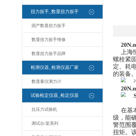
扭力扳手_数显扭力扳手
国产数显扭力扳手
数显扭力扳手维修
20
上海恒
数显扭力扳手品牌
螺栓紧固
定、耗
检测仪器_检测仪器厂家
的装备
数显量仪测力计
20
试验检定仪器_检定仪器
在基
拉压力试验机
级，能
测试台/架系列
警范围覆
扭矩。该