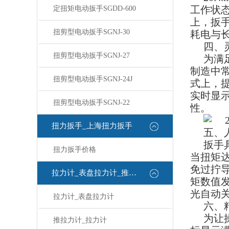
工作状
定扭矩电动扳手SGDD-600
上，扳
扭剪型电动扳手SGNJ-30
耗电与
四、
扭剪型电动扳手SGNJ-27
为满足
制造中常
扭剪型电动扳手SGNJ-24J
式上，
实时显
扭剪型电动扳手SGNJ-22
性。
扭力扳手_上海扭力扳手
五、
扳手
扭力扳手价格
当扭矩
免过拧
拉力计_表盘拉力计_推拉力计
矩数值发
光自动
拉力计_表盘拉力计
六、
为让
推拉力计_拉力计