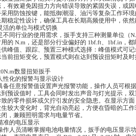
态，有效避免因扭力方向错误导致的紧固失误，或因
手采用防蚀按键，能抵御潮湿、油污等复杂工作环境
长期稳定性设计，确保工具在长期高频使用中，依然
灵活的单位与模式切换
不同行业的使用需求，扳手支持三种测量单位（N.m,1b
用的 N.m，还是部分行业偏好的 1bf.ft、1bf.
提供峰值、跟踪、预置三种模式选择：峰值模式可记
示当前扭矩变化，预置模式则在达到预设扭矩时及时
人性化的报警与显示设计
具备任意报警值设置声光报警功能，操作人员可根
达到预设值时，工具会同时发出声音与灯光提示，双
导致的零件损坏或欠拧引发的安全隐患。在显示方面
生较大变化时，背光自动亮起，方便在昏暗的工作环
关闭，兼顾照明需求与电量节省。
精准的电压显示
操作人员清晰掌握电池电量情况，扳手的电压显示功能十