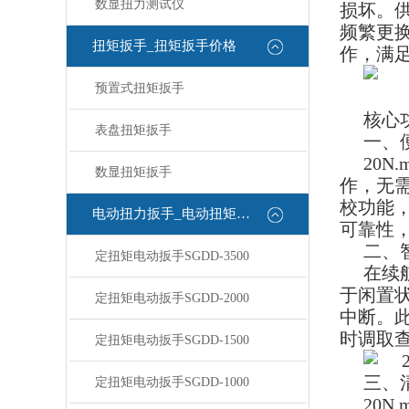
数显扭力测试仪
损坏。供
频繁更换
扭矩扳手_扭矩扳手价格
作，满
预置式扭矩扳手
核心
表盘扭矩扳手
一、
20
数显扭矩扳手
作，无
校功能
电动扭力扳手_电动扭矩扳手
可靠性
二、
定扭矩电动扳手SGDD-3500
在续
于闲置
定扭矩电动扳手SGDD-2000
中断。此
时调取
定扭矩电动扳手SGDD-1500
三、
定扭矩电动扳手SGDD-1000
20