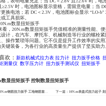
格，表明电量充足；当 DC＜2.8V 且≥2.6V 时
 且≥2.5V 时，电池图标显示壹格，需留意电量；当 DC
更换电池；若 DC＜2.3V，电池图标会显示 “LO-
失或工具损坏。
来看，20N.m数显扭矩扳手凭借精准的测量性能、
化设计，在汽车、摩托车、机械制造等行业的螺栓紧
足、操作繁琐等问题。它不仅是提升工作效率的实用
的关键装备，为各行业的高质量生产提供了坚实助力
喜欢：
新款机械式拉力表
拉力计
扭力扳手价格
矩测量仪
数字压力计
扭力扳手测试仪
扭矩扳手
N.m数显扭矩扳手 控制数显扭矩扳手
0N.m钢筋扭力扳手 工地钢筋套筒扭力扳手
下一篇：
10N.m表盘式扭力起子 刻度盘检查