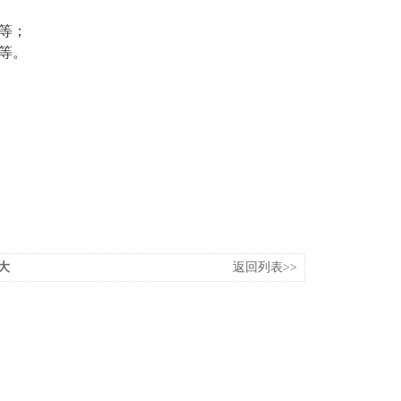
值等；
值等。
大
返回列表>>