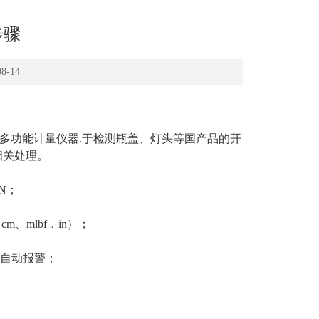
步骤
-14
多功能计量仪器.于检测瓶盖、灯头等国产品的开
相关处理。
1N；
m、mlbf﹒in）；
器自动报警；