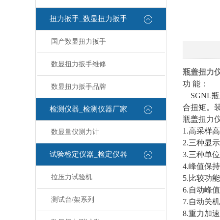
扭力扳手_数显扭力扳手
国产数显扭力扳手
数显扭力扳手维修
瓶盖扭力
功 能：
数显扭力扳手品牌
SGNL
合扭矩。
检测仪器_检测仪器厂家
瓶盖扭力
1.高采样高
数显量仪测力计
2.三种显
试验检定仪器_检定仪器
3.三种单位
4.峰值保
拉压力试验机
5.比较
6.自动峰
测试台/架系列
7.自动关
8.重力加