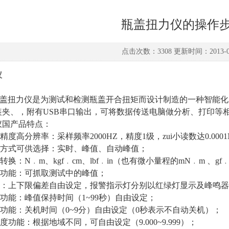
瓶盖扭力仪的操作
点击次数：3308 更新时间：2013-08
仪
瓶盖扭力仪是为测试和检测瓶盖开合扭矩而设计制造的一种智能化
装夹、，附有USB串口输出，可将数据传送电脑做分析、打印等
仪国产品特点：
精度高分辨率：采样频率2000HZ，精度1级，zui小读数达0.000
示方式可供选择：实时、峰值、自动峰值；
转换：N﹒m、kgf﹒cm、lbf﹒in（也有微小量程的mN﹒m 、gf﹒c
持功能：可抓取测试中的峰值；
功能：上下限偏差自由设定，报警指示灯分别以红绿灯显示及峰鸣
值功能：峰值保持时间（1~99秒）自由设定；
机功能：关机时间（0~9分）自由设定（0秒表示不自动关机）；
速度功能：根据地域不同，可自由设定（9.000~9.999）；