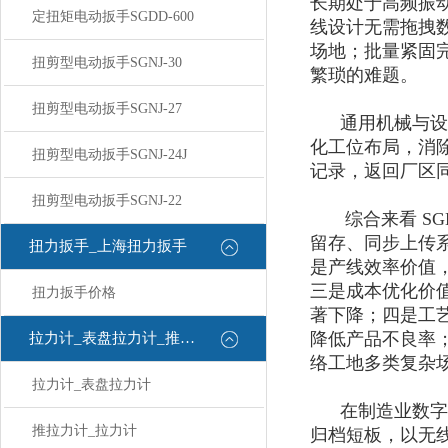
长期处于高频振动
定扭矩电动扳手SGDD-600
线设计无需拖拽
场地；批量紧固
扭剪型电动扳手SGNJ-30
繁琐的难题。
扭剪型电动扳手SGNJ-27
通用机械与设备
化工位布局，消
扭剪型电动扳手SGNJ-24J
记录，返回厂区
扭剪型电动扳手SGNJ-22
综合来看 SG
留存、同步上传
扭力扳手_上海扭力扳手
是
产线效率价值
三是
成本优化价
扭力扳手价格
著下降；四是
工
降低产品不良率
拉力计_表盘拉力计_推拉力计
络工地多类复杂场
拉力计_表盘拉力计
在制造业数字化
推拉力计_拉力计
归档短板，以无