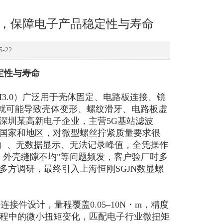
控，保障电子产品稳定性与寿命
-22
定性与寿命
M3.0）广泛用于壳体固定、电路板连接、镜
差就可能导致壳体变形、螺纹滑牙、电路板虚
深圳某高新电子企业，主营5G基站滤波
个国家和地区，对微型螺丝拧紧质量要求很
%）、无数据显示、无法记录峰值，全凭操作
、外壳缝隙不均"等问题频发，客户验厂时多
方调研，最终引入上海恒刚SGJN数显螺
接件设计，量程覆盖0.05–10N・m，精度
拧紧过程中的微小扭矩变化，匹配电子行业微扭矩