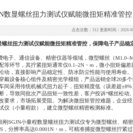
GJN数显螺丝扭力测试仪赋能微扭矩精准管
点击次数：312 更新时间：2026-05
数显螺丝扭力测试仪赋能微扭矩精准管控，保障电子产品稳
费电子、通信设备、精密仪器等领域，微型螺丝（M1.0–
配等环节，其拧紧扭矩通常仅0.1–2N・m，微小扭矩偏
松动，直接影响产品稳定性、防水防尘性能与使用寿命。
穿戴设备核心组件及精密光学模组，产品远销全球20多
车间采用传统机械式扭力起子，扭矩精度低（误差超±8
断，导致同批次产品扭矩一致性差，客户投诉“螺丝松动
改要求，市场拓展受阻。为解决微扭矩管控难题，企业经多
试仪（小量程款），建立微型螺丝精密检测标准。
恒刚SGJN小量程数显螺丝扭力测试仪专为微型螺丝、精密连
3%FS，分辨率高达0.0001N・m，可精准捕捉微型螺丝