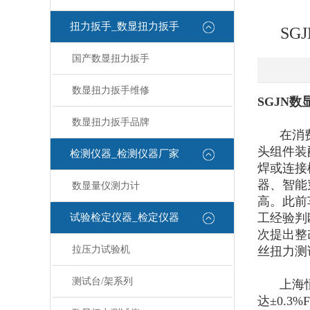
扭力扳手_数显扭力扳手
S
国产数显扭力扳手
数显扭力扳手维修
SGJN
数显扭力扳手品牌
在消
头组件装
检测仪器_检测仪器厂家
焊或连接
器、智能
数显量仪测力计
高。此前
工经验判
试验检定仪器_检定仪器
次提出整
拉压力试验机
丝扭力测
测试台/架系列
上海
达±0.