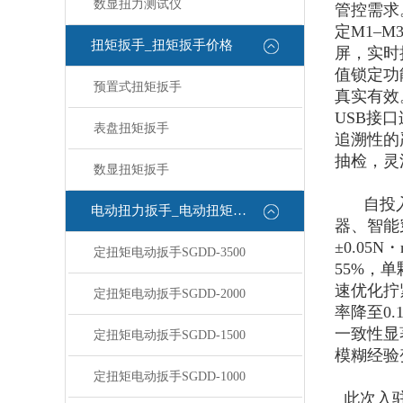
数显扭力测试仪
管控需求
定M1–
扭矩扳手_扭矩扳手价格
屏，实时
值锁定功
预置式扭矩扳手
真实有效
USB接
表盘扭矩扳手
追溯性的
抽检，灵
数显扭矩扳手
自投
电动扭力扳手_电动扭矩扳手
器、智能
±0.0
定扭矩电动扳手SGDD-3500
55%，
速优化拧
定扭矩电动扳手SGDD-2000
率降至0
一致性显
定扭矩电动扳手SGDD-1500
模糊经验
定扭矩电动扳手SGDD-1000
此次入驻