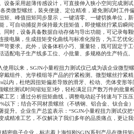
。设备采用超薄传感设计，可直接伸入狭小空间完成测试
M3各类微型螺丝，装夹便捷、定位精准，避免测试时工件
扭矩、峰值扭矩同步显示，一键清零、一键切换单位，新
能，可自动捕捉并保持最大扭矩值，即使螺丝拧紧后瞬间
。同时，设备具备数据自动存储与导出功能，可记录每颗
口连接电脑，生成扭矩变化曲线与标准化报告，为工艺优
严苛要求。此外，设备体积小巧、重量轻，既可固定于工
活适配电子生产线多工位、小批量、多规格的生产特点。
入使用以来，SGJN小量程扭力测试仪已成为该企业微型
穿戴组件、光学模组等产品的拧紧检测。微型螺丝拧紧精
5N・m以内，杜绝因扭矩偏差导致的滑牙、松动、壳体变形
单颗螺丝测试时间缩短至3秒，轻松满足日产数万件的批量
紧工艺：通过分析扭矩曲线，调整电动起子转速与下压压
.1%以下；结合不同材质螺丝（不锈钢、铝合金、钛合金
著提升。企业生产总监表示：“SGJN小量程扭力测试仪把‘
变成精准工艺，不仅解决了我们多年的品质痛点，更让我
精密电子企业，标志着上海恒刚SGJN系列产品在微扭