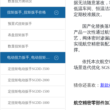
数显扭力测试仪
据无法随意篡改，
低温车间、恒温洁
扭矩扳手_扭矩扳手价格
定期校准频次。
预置式扭矩扳手
国产化替换落地后
产品一次性通过航
表盘扭矩扳手
艺，阀体密封渗漏故
实现航空精密装配
数显扭矩扳手
撑。
电动扭力扳手_电动扭矩扳手
依托本次航空领
场景迭代优化 SG
定扭矩电动扳手SGDD-3500
定扭矩电动扳手SGDD-2000
猜你还喜欢：
新款
定扭矩电动扳手SGDD-1500
航空精密零部件加
定扭矩电动扳手SGDD-1000