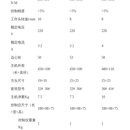
N.M
控制精度
+5%
+5%
+5%
工作头转速r/min
10
8
8
额定电压
220
220
220
V
额定电流
3.2
3.2
4
A
边心矩
50
53
58
主机外形
450×100
450×100
480×116
（长×直径）
方头尺寸
19×19
25×25
25×25
套筒型号
32# 36#
32# 36#
36# 41#
主机净重Kg
7.5
7.5
10
控制仪尺寸（长
180×98×75
180×98×75
180×98×75
×宽×高）
控制仪重量
1
1
1
Kg