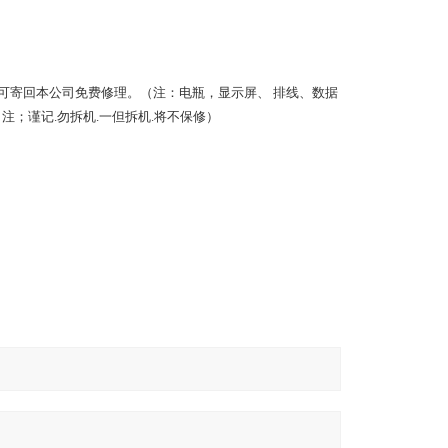
可寄回本公司免费修理。（注：电瓶，显示屏、 排线、数据
；谨记.勿拆机.一但拆机.将不保修）