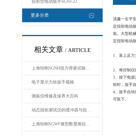
扭剪型电动扳手SGNJ-22
更多分类
清廉一生平
定扭矩电动
装。大型机
定扭矩电动
相关文章
/ ARTICLE
1、装上反
上海恒刚SGNH扭力弹簧试验机核心技术参数与整机性能详解
2、将控制
3、按下电
电子显示力矩扳手规格
矩时，扳手
4、扳手自
测振仪维修及保养大百科
可取下。
动态扭矩测试仪的缓冲器与扭矩测试程序
上海恒刚SGWF微型数显推拉力计技术参数解析与选型应用