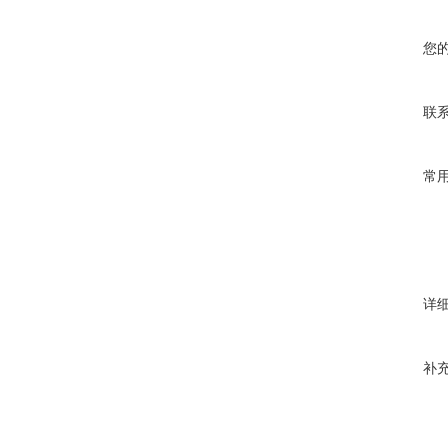
您
联
常
详
补