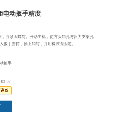
矩电动扳手精度
架，并紧固螺钉。开动主机，使方头销孔与反力支架孔
入扳手套筒，插上销钉，并用橡胶圈固定。
动扳手
-03-07
言