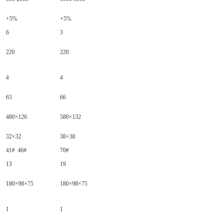
+5%
+5%
6
3
220
220
4
4
63
66
480×126
580×132
32×32
38×38
41# 46#
70#
13
19
180×98×75
180×98×75
1
1