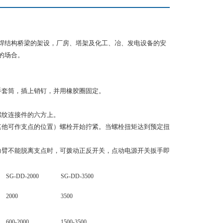
焊结构桥梁的架设，厂房、塔架及化工、冶、发电设备的安
的场合。
手套筒，插上销钉，并用橡胶圈固定。
螺纹连接件的六方上。
其他可作支点的位置）螺栓开始拧紧。当螺栓扭矩达到预定扭
力臂不能脱离支点时，可拨动正反开关，点动电源开关扳手即
SG-DD-2000
SG-DD-3500
2000
3500
600-2000
1500-3500