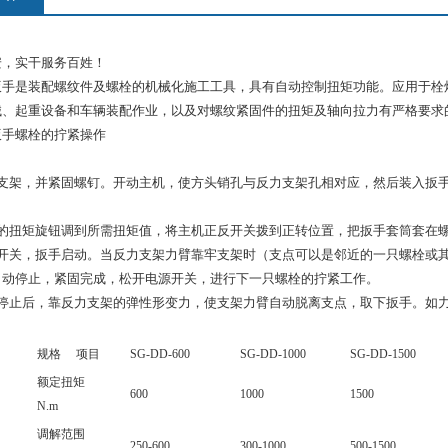
安，实干服务百姓！
扳手是装配螺纹件及螺栓的机械化施工工具，具有自动控制扭矩功能。应用于栓
械、起重设备和车辆装配作业，以及对螺纹紧固件的扭矩及轴向拉力有严格要求
扳手螺栓的拧紧操作
力支架，并紧固螺钉。开动主机，使方头销孔与反力支架孔相对应，然后装入扳
仪的扭矩旋钮调到所需扭矩值，将主机正反开关拨到正转位置，把扳手套筒套在
源开关，扳手启动。当反力支架力臂靠牢支架时（支点可以是邻近的一只螺栓或
自动停止，紧固完成，松开电源开关，进行下一只螺栓的拧紧工作。
动停止后，靠反力支架的弹性形变力，使支架力臂自动脱离支点，取下扳手。如
规格 项目
SG-DD-600
SG-DD-1000
SG-DD-1500
额定扭矩
600
1000
1500
N.m
调解范围
250-600
300-1000
500-1500