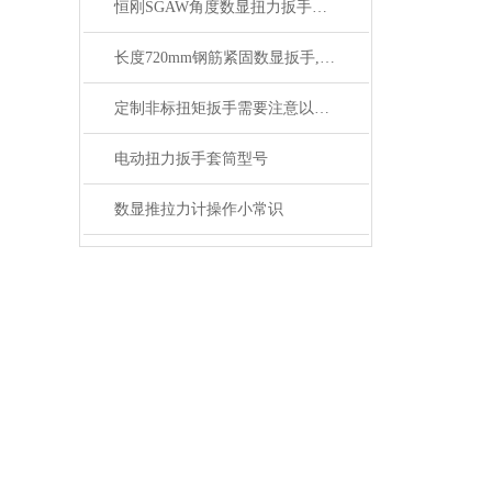
恒刚SGAW角度数显扭力扳手技术参数与性能介绍
长度720mm钢筋紧固数显扳手,SGGQ钢筋数显紧固扭矩扳手
定制非标扭矩扳手需要注意以下几点
电动扭力扳手套筒型号
数显推拉力计操作小常识