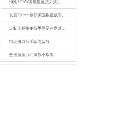
恒刚SGAW角度数显扭力扳手技术参数与性能介绍
长度720mm钢筋紧固数显扳手,SGGQ钢筋数显紧固扭矩扳手
定制非标扭矩扳手需要注意以下几点
电动扭力扳手套筒型号
数显推拉力计操作小常识