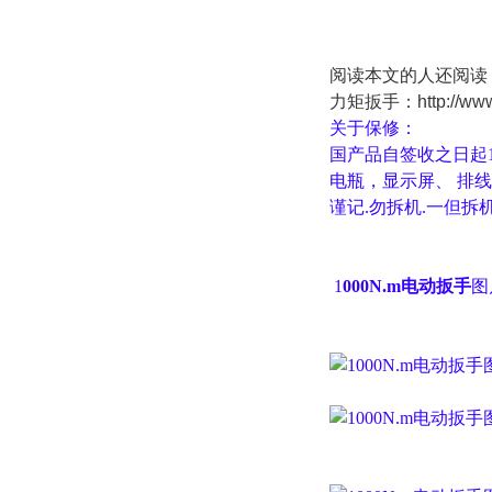
阅读本文的人还阅读
力矩扳手：
http://w
关于保修：
国产品自签收之日起
电瓶，显示屏、 排
谨记.勿拆机.一但拆
1
000N.m
电动
扳
手
图