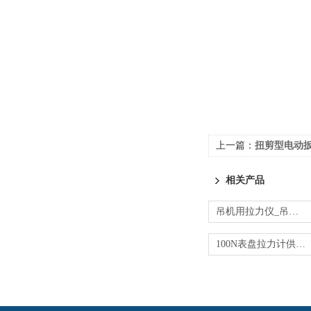
上一篇：
扭剪型电动扳手S
相关产品
吊机用拉力仪_吊机的机械拉力测力仪
100N表盘拉力计供应商