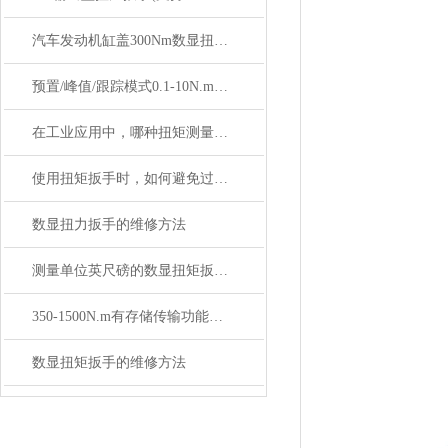
汽车发动机缸盖300Nm数显扭矩扳手（M10-M16 螺栓紧固）
预置/峰值/跟踪模式0.1-10N.m数显扭矩扳手
在工业应用中，哪种扭矩测量工具更为常用？
使用扭矩扳手时，如何避免过紧或不够紧的问题？
数显扭力扳手的维修方法
测量单位英尺磅的数显扭矩扳手SGSX价格多少
350-1500N.m有存储传输功能的数显扭矩扳手SGTS
数显扭矩扳手的维修方法