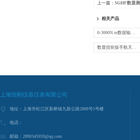
上一篇：
SGHF数显测
相关产品
0-3000N.m数据输出扭矩扳手规格型号
数显扭矩扳手航天数显扭矩扳手
上海恒刚仪器仪表有限公司
地址：上海市松江区新桥镇九新公路2888号5号楼
电话：
邮箱：2890345959@qq.com