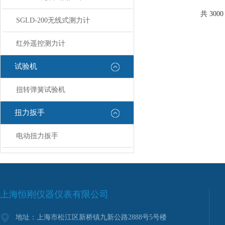
机工学外观和流线造
整体优化、合理。
共 300
SGLD-200无线式测力计
红外遥控测力计
试验机
扭转弹簧试验机
扭力扳手
电动扭力扳手
上海恒刚仪器仪表有限公司
地址：上海市松江区新桥镇九新公路2888号5号楼