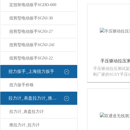
原理和集成电路数字
定扭矩电动扳手SGDD-600
机工学外观和流线造
整体优化、合理。可
扭剪型电动扳手SGNJ-30
紧固件...
扭剪型电动扳手SGNJ-27
扭剪型电动扳手SGNJ-24J
扭剪型电动扳手SGNJ-22
手压驱动拉压
手压驱动拉压测试架
扭力扳手_上海扭力扳手
刚厂家的SGSY手
一款专为SGNK系列
扭力扳手价格
力计量身定制的配套
模块化组合设计，可
功能力学性能试验平
拉力计_表盘拉力计_推拉力计
拉...
拉力计_表盘拉力计
推拉力计_拉力计