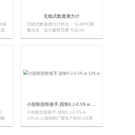
无线式数显测力计
矩扳
无线式数显测力计特点： SGHF可测
求高
量拉压、压力量程范围 可从5N-
作，
2500N,该款仪器取样速率2000Hz.使测
手套
量结果.
，在
小扭矩扭矩扳手,扭矩0.2-0.5N.m 12N.m
C
小扭矩扭矩扳手,扭矩0.2-0.5N.m
的数
12N.m:上海恒刚厂家生产的SGSX系
数显
列小扭矩扭矩扳手具有精度高、测量
围
准确、稳定、耗电量低、操作简单，