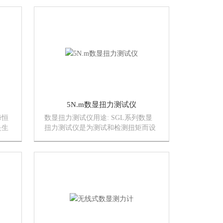
坏试
可连
试验
5N.m数显扭力测试仪
海恒
数显扭力测试仪用途: SGL系列数显
是生
扭力测试仪是为测试和检测扭矩而设
扭矩
计制造的一种智能化计量仪器。数显
扭矩
扭力测试仪主要用于检测和校正电动
在这
风动螺丝批、扭力起子、扭力扳手的
产
扭矩，国产品涉及拧紧力的测试,零件
扭...