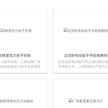
高精度扭力扳手价格
定扭矩电动扳手何处能购到
扭力扳手价格：上海恒钢厂家
买定扭矩电动扳手到上海恒刚仪
这款高精度扭力扳手具有预置
表有限公司，上海恒刚生产扭力
值和发讯装置。当紧固件的拧
具，定扭矩电动扳手是我司比较
达到预置数值时，能自动发出
款，欢迎选购！！！
“的一声，该款高精度扭力扳
伴有明显的手感振动。解除作