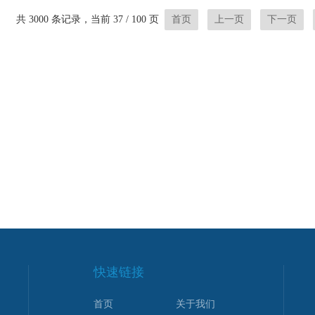
地系在服装或软玩具上,预防
广、结构、操作等特点，是计量
的钮扣被幼儿吞咽而引致可能
*的测力检定仪器。
共 3000 条记录，当前 37 / 100 页
首页
上一页
下一页
快速链接
首页
关于我们