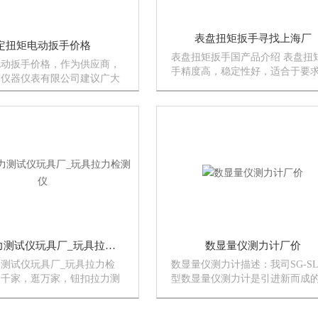
表盘扭矩扳手寻找上海厂
定扭矩电动扳手价格
表盘扭矩扳手国产品介绍 表盘扭
电动扳手价格，作为供应商，
手精度高，稳定性好，适合于要
刚仪器仪表有限公司建议广大
的紧固件的力矩测度，可左旋操
能盲目的单看价格就去购买定
力矩精度：±3％。可配合套筒扳
动扳手国产品，而是要选择质
筒，供紧固六角头螺栓、螺母用
合您的定扭矩电动扳手后，再
扭紧时可以表示出扭矩数值。
扭扣拉力测试仪玩具厂_玩具拉力检测仪
数显量仪测力计厂价
测试仪玩具厂_玩具拉力检
数显量仪测力计描述：我司SG-SL
逛千家，逛万家，钮扣拉力测
型数显量仪测力计是引进新而成
量是我家。钮扣拉力测试仪适
字显示式检定量仪测力的仪器。
、按钮及其它附加固定件 ,
量仪测力计具有精度高、使用范