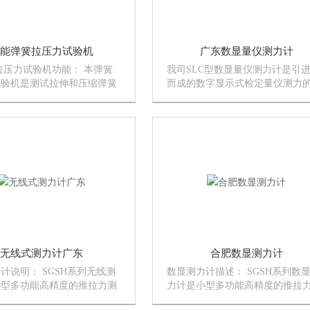
能弹簧拉压力试验机
广东数显量仪测力计
拉压力试验机功能： 本弹簧
我司SLC型数显量仪测力计是引
试验机是测试拉伸和压缩弹簧
而成的数字显示式检定量仪测力
负荷关系特性的仪器。适用拉
器。可用于测微量具（千分尺、
缩弹簧的一定工作长度下的工
千分尺）、指示式量具（百分表
试,也可用于橡胶等弹性器件
分表、杠杆表、内径表、扭簧表
负荷测试。
微计）及光学仪器（光学计、乌
涉仪）...
无线式测力计广东
合肥数显测力计
计说明： SGSH系列无线测
数显测力计描述： SGSH系列数
小型多功能高精度的推拉力测
力计是小型多功能高精度的推拉
。适用于国产品的推拉负荷测
试仪器。数显测力计适用于国产