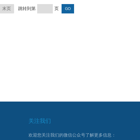
部门
本款小扭矩扭矩扳手头部可换棘轮
头，开口头、活动开口头、...
末页
跳转到第
页
关注我们
欢迎您关注我们的微信公众号了解更多信息：