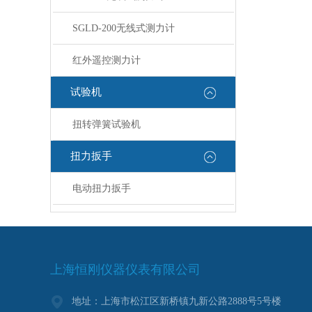
核实钮扣
松散不
SGLD-200无线式测力计
的...
红外遥控测力计
试验机
扭转弹簧试验机
扭力扳手
电动扭力扳手
上海恒刚仪器仪表有限公司
地址：上海市松江区新桥镇九新公路2888号5号楼