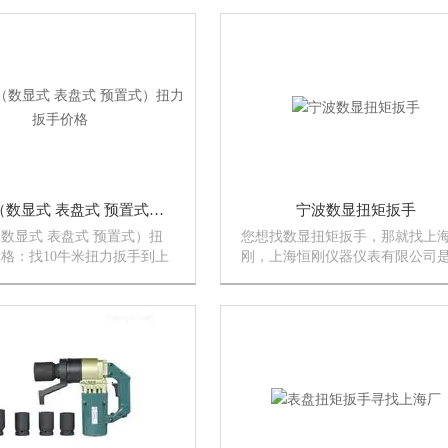
力测试，破坏试验等.数字显
推拉负荷测试、底压力测试，破
率高，使用，可连接电脑同步
验等.数字显示分辨率高，使用，
验力曲线图及试验过程记录追
接电脑同步显示试验力曲线图及
过...
10牛米（数显式 表盘式 预置式）扭力扳手价格
宁波数显扭矩扳手
（数显式 表盘式 预置式）扭
您想找数显扭矩扳手，那就找上
格：找10牛米扭力扳手到上
刚，上海恒刚仪器仪表有限公司
，恒刚厂家生产销售的扭力扳
产供应扭矩扳手，不只是有数显
显式扭力扳手、表盘式扭力扳
扳手，还有表盘扭矩扳手，预置
置式扭力扳手等。我司扭力扳
扳手，电动扭矩扳手等国产品。
精度高、测量准确、稳定、操
里您一定会选到您的扭矩扳手国
品，期待您...