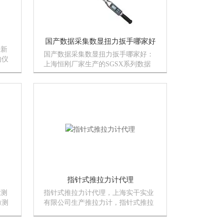
国产数据采集数显扭力扳手哪家好
进新
国产数据采集数显扭力扳手哪家好：
的仪
上海恒刚厂家生产的SGSX系列数据
测深
采集数显扭力扳手具有精度高、测量
、千
准确、稳定、耗电量低、操作简单，
、测
本款数据采集数显扭力扳手头部可换
式干
棘轮头，开口头、活动开口头、勾
头、管钳...
指针式推拉力计代理
显测
指针式推拉力计代理，上海实干实业
力测
有限公司生产推拉力计，指针式推拉
品的
力计是我司不错的一款，欢迎订购！