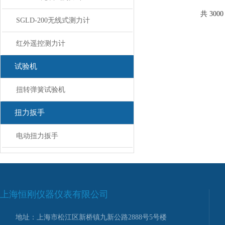
种计测单位可供选择
时、峰值、自动峰值
共 300
SGLD-200无线式测力计
切换...
红外遥控测力计
试验机
扭转弹簧试验机
扭力扳手
电动扭力扳手
上海恒刚仪器仪表有限公司
地址：上海市松江区新桥镇九新公路2888号5号楼