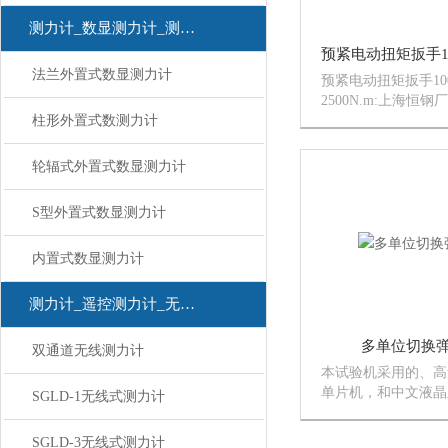
测力计_数显测力计_测力计
法兰外置式数显测力计
预紧电动扭矩扳手1000N
2500N.m:上海恒
柱形外置式数测力计
SGNJ预紧电动扭
外套筒即可适用于各厂
M30扭剪型螺栓的
轮辐式外置式数显测力计
紧电动扭...
S型外置式数显测力计
内置式数显测力计
测力计_遥控测力计_无线测力计
多单位切换
双通道无线测力计
本试验机采用的、高
单片机，和中文液晶
SGLD-1无线式测力计
属外壳，大的了系统
（牛顿）、kg（公斤
SGLD-3无线式测力计