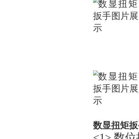
数显扭矩扳
<1> 数