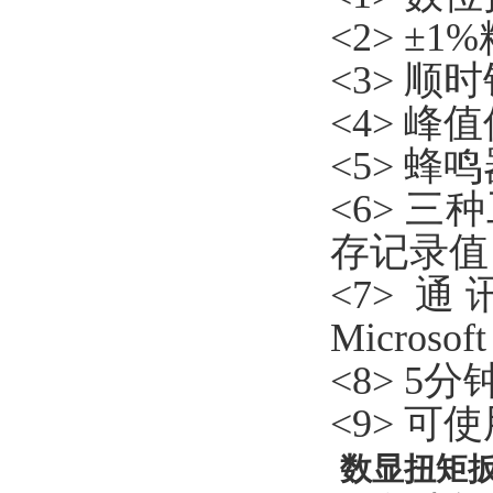
<2> ±
<3> 
<4> 
<5> 
<6> 三种
存记录值
<7> 
Microsof
<8> 5
<9> 
数显扭矩