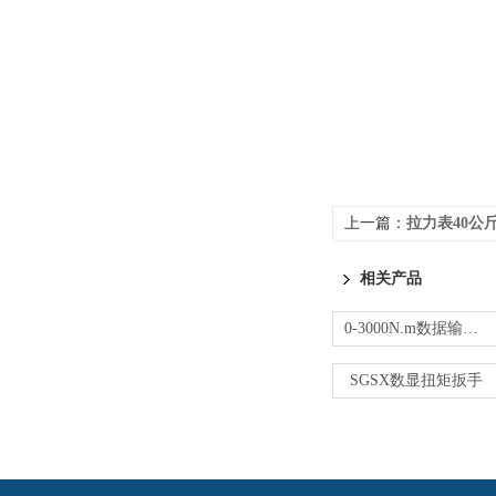
上一篇：
拉力表40公
相关产品
0-3000N.m数据输出扭矩扳手规格型号
SGSX数显扭矩扳手