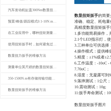
汽车发动机缸盖300Nm数显扭矩扳手（M10-M16 螺栓紧固）
数显扭矩扳手
的简要
准确、稳定、耗电量
预置/峰值/跟踪模式0.1-10N.m数显扭矩扳手
高精度数显扭矩扳手
在工业应用中，哪种扭矩测量工具更为常用？
1.多功能简易操作
2.1个LED指示灯
使用扭矩扳手时，如何避免过紧或不够紧的问题？
3.三种单位可供选择：N-m /
4.操作模式：提供
数显扭力扳手的维修方法
5.精度：±1%或者±
6.工作温度：-10oC - 
测量单位英尺磅的数显扭矩扳手SGSX价格多少
7.70oC；
8.湿度：无凝露可到9
350-1500N.m有存储传输功能的数显扭矩扳手SGTS
9.落摔测试：1公尺；
10.震动测试：10g;
数显扭矩扳手的维修方法
11:扳手寿命测试：10
数显扭矩扳手图片